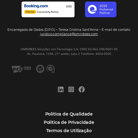
Assine nossa
Newsletter
CADASTRAR
Alternative:
Por que Omnibees
Soluções Omnibees
Segmentos