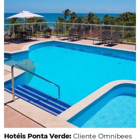
Em datas estratégicas como a Black Friday, cada
dia conta — e cada clique pode se transformar e
uma reserva. O Le Canton entendeu esse desafio 
junto à equipe da Niara, implementou duas
soluções da Omnibees de forma ágil e eficaz. O
resultado? Um aumento...
Continue lendo...