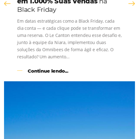
os depoimentos de nossos clientes.
s
l
Como o Le Canton
Aumentou
em 1.000% Suas Vendas
na
Black Friday