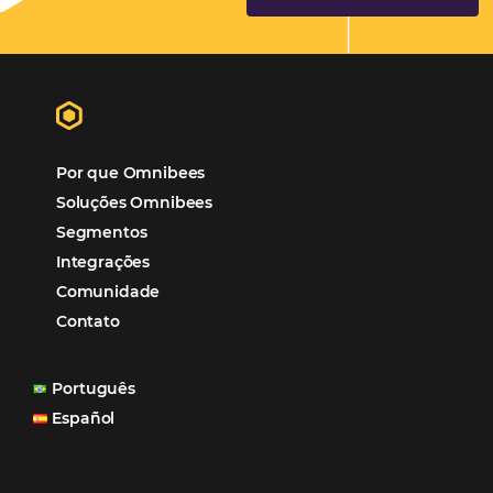
Hotéis Ponta Verde:
Cliente Omni
“O uso d
Reduziu cerca de 90% o processo manual.
ferramentas Omnibees com certeza vem contribuindo p
aumento das reservas, produtividade e rentabilidade, a
reduzir tempo e custos. Contar com a parceria da Omni
garantia de ganhos comerciais e operacionais”
Paula Medeiros – Gerente Comercial
Maceió, AL
Veja mais cases