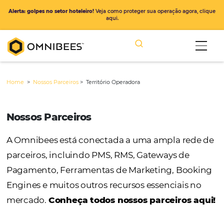
Alerta: golpes no setor hoteleiro!
Veja como proteger sua operação ago
aqui.
Home
>
Nossos Parceiros
>
Território Operadora
Nossos Parceiros
A Omnibees está conectada a uma ampla r
parceiros, incluindo PMS, RMS, Gateways de
Pagamento, Ferramentas de Marketing, Bo
Engines e muitos outros recursos essenciais