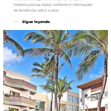
Revenue Management na
Hotelaria:
Para tomar decisões assertivas, que tragam
crescimento para o negócio e fazer um bom
Revenue Management é importante que o
hoteleiro possua dados confiáveis e informações
de tendências sobre o setor.
Sigue leyendo