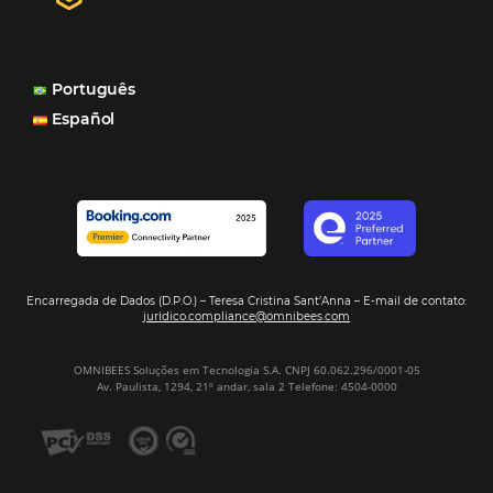
internacionais, o Site que é bacana também porque a g
consegue mostrar essa originalidade de ser hotel bouti
também o Motor de Reservas que é muito importante 
muitas vezes as pessoas fazem a reserva diretamente al
Motor de Reservas é rápido, é simples, é fácil e ele nos
resposta bacana." -
Renata Prosérpio - Sócia e Propri
Veja Casos de Éxito
Sign our
Newsletter