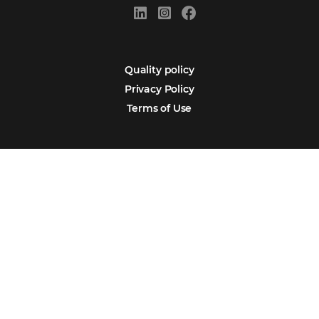
Português
Español
Encarregada de Dados (D.P.O.) – Teresa Cristina Sant’Anna – E-mail de
juridico.compliance@omnibees.com