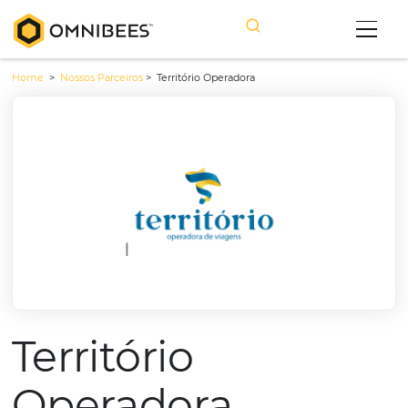
Home
>
Nossos Parceiros
>
Território Operadora