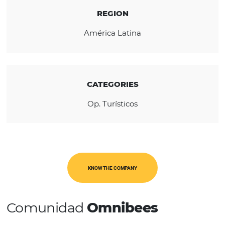
traditional packages offered in the travel m
by other operators.
REGION
América Latina
CATEGORIES
Op. Turísticos