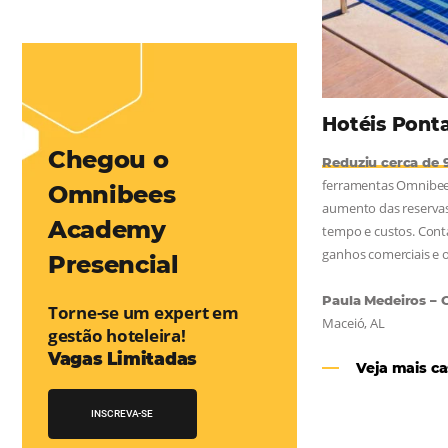
mentou em 1.000% Suas Vendas
na
Friday, cada dia conta — e cada clique pode se transformar em
esse desafio e, junto à equipe da Niara, implementou duas
e eficaz. O resultado? Um aumento...