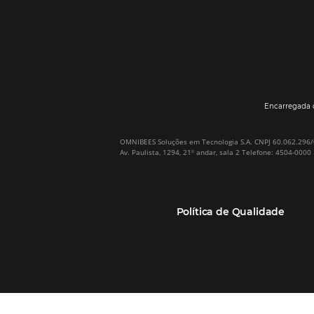
Por que Omnibees
Soluções Omnibees
Sobre a Omnibees
HotéisNet / Operadoras
A Omnibees em números
Gestor de Canais
Nossos Clientes
Bee2Pay Pagamentos
Nossa Equipe
Seguros
Casos de Sucesso
Motor de Reservas
Projeto PT
Website
(RGPC) – Portugal
Central de Reservas
Calculadora de ROI
CRM e Automação de