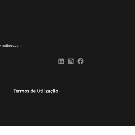
ões
Comunidade
Contato
eiros
Omnibees Academy
Atendimento ao Cliente
Parceiro
Blog
Reclame Aqui
Webinars Omnibees
Carreiras
Casos de Sucesso
Medidas de atuação