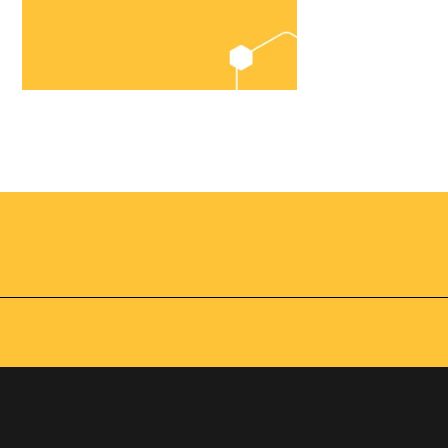
Chegou o
Omnibees
Academy
AS:
Presencial
fline
Torne-se um expert em
gestão hoteleira!
os no
Vagas Limitadas
vindas por
a simples e
apas do
INSCREVA-SE
adas de