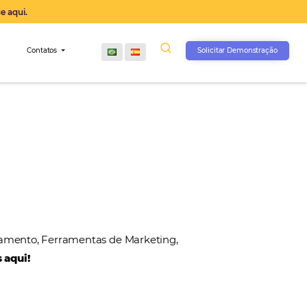
operação agora, clique aqui.
s
Comunidade
Contatos
, Gateways de Pagamento, Ferramentas de Marketin
 nossos parceiros aqui!