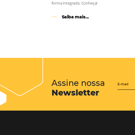
CENTRAL de RESERV
transforme cotações of
em reservas online
Uma solução que auxilia os hoteleir
aumento da conversão de cotações 
Email, Telefone e Whatsapp, de form
prática. Permitindo que todas as et
processo de reservas sejam gerenci
forma integrada. Conheça!