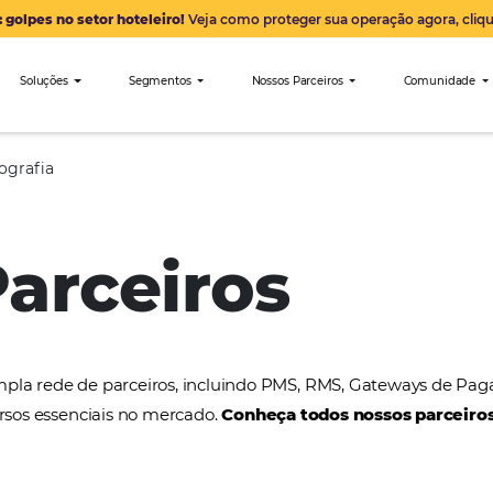
Alerta: golpes no setor hoteleiro!
Veja como proteger sua 
nibees
Soluções
Segmentos
Nossos Parceiro
Rocio Fotografia
 Parceiros
a uma ampla rede de parceiros, incluindo PMS, RMS
tros recursos essenciais no mercado.
Conheça todos