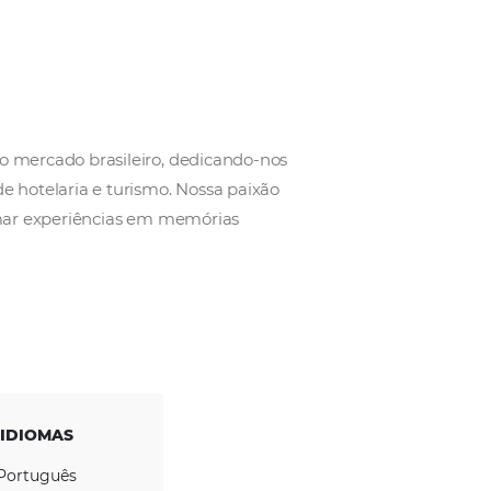
a
os de experiência no mercado brasileiro, dedicando-
 para o marketing de hotelaria e turismo. Nossa paix
os motiva a transformar experiências em memórias