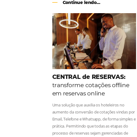
Como o Le Canton
Au
Black Friday
Em datas estratégicas como a Black 
uma reserva. O Le Canton entendeu 
soluções da Omnibees de forma ágil 
Continue lendo...