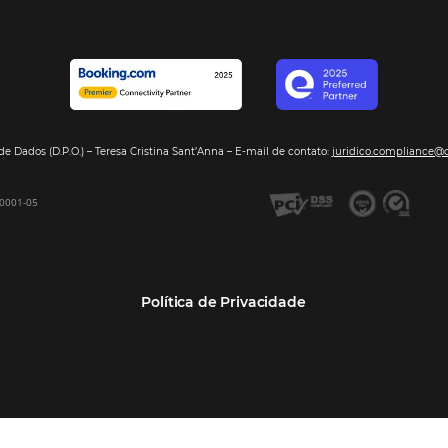
Segmentos
Integraç
Dados de Mercado
Pousadas
Nossos Parc
Inteligência de Dados
Hotéis
Seja nosso 
GDS Sabre, Amadeus
Redes Hoteleiras
Integração PMS
Resorts e Spas
Bee2Bee – Extranet
Agências de Viagens
Bee2Bee – Pagamento
Operadoras Turísticas
Seguro
TMCs
Bee2Bee – Operadora e
Empresas