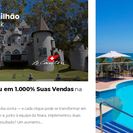
ade
Omnibees
iga as novidades e conheça os depoimentos de nossos c