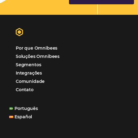
Hotéis Ponta Verde:
Cliente Omni
“O uso d
Reduziu cerca de 90% o processo manual.
ferramentas Omnibees com certeza vem contribuindo p
aumento das reservas, produtividade e rentabilidade, a
reduzir tempo e custos. Contar com a parceria da Omni
garantia de ganhos comerciais e operacionais”
Paula Medeiros – Gerente Comercial
Maceió, AL
Veja mais cases