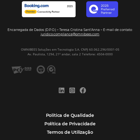
Assine nossa
Newsletter
CADASTRAR
Alternative:
Por que Omnibees
Soluções Omnibees
Segmentos