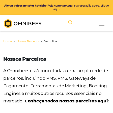
Alerta: golpes no setor hoteleiro!
Veja como proteger sua operação ago
aqui.
Home
>
Nossos Parceiros
>
Reconline
Nossos Parceiros
A Omnibees está conectada a uma ampla r
parceiros, incluindo PMS, RMS, Gateways de
Pagamento, Ferramentas de Marketing, Bo
Engines e muitos outros recursos essenciais