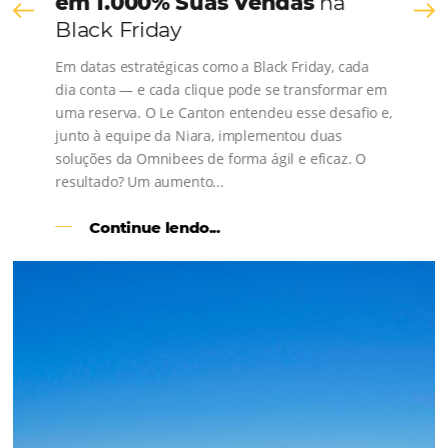
os depoimentos de nossos clientes.
s
l
Como o Le Canton
Aumentou
em 1.000% Suas Vendas
na
Black Friday