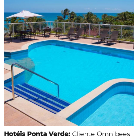
Em datas estratégicas como a Black Friday, cada
dia conta — e cada clique pode se transformar e
uma reserva. O Le Canton entendeu esse desafio 
junto à equipe da Niara, implementou duas
soluções da Omnibees de forma ágil e eficaz. O
resultado? Um aumento...
Continue lendo...