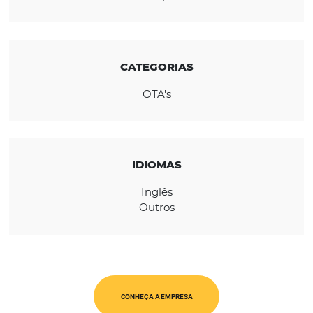
Atualmente, mais de 4 mil hotéis usam o
Reconline para gerenciar sua distribuição on
REGIÃO
Europa
CATEGORIAS
OTA's