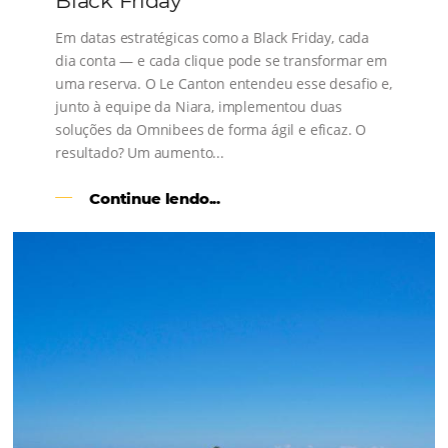
s
l
Como o Le Canton
Aumentou
em 1.000% Suas Vendas
na
Black Friday
Em datas estratégicas como a Black Friday, cada