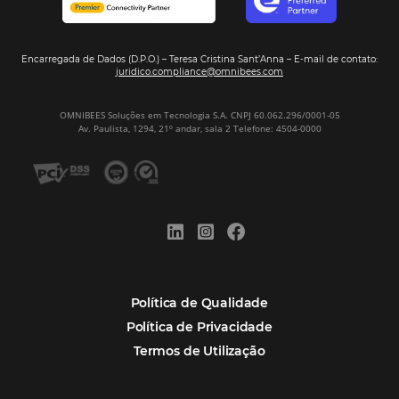
Assine nossa
Newsletter
CADASTRAR
Alternative:
Por que Omnibees
Soluções Omnibees
Segmentos
Integrações