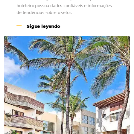
Revenue Management na
Hotelaria:
Para tomar decisões assertivas, que tragam
crescimento para o negócio e fazer um bom
Revenue Management é importante que o
hoteleiro possua dados confiáveis e informações
de tendências sobre o setor.
Sigue leyendo