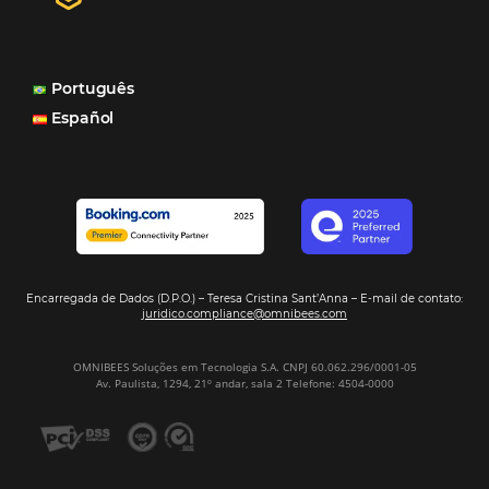
internacionais, o Site que é bacana também porque a g
consegue mostrar essa originalidade de ser hotel bouti
também o Motor de Reservas que é muito importante 
muitas vezes as pessoas fazem a reserva diretamente al
Motor de Reservas é rápido, é simples, é fácil e ele nos
resposta bacana." -
Renata Prosérpio - Sócia e Propri
Veja Casos de Éxito
Sign our
Newsletter