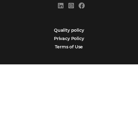
Português
Español
Encarregada de Dados (D.P.O.) – Teresa Cristina Sant’Anna – E-mail de
juridico.compliance@omnibees.com