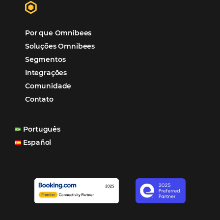
“O uso d
Reduziu cerca de 90% o processo manual.
ferramentas Omnibees com certeza vem contribuindo p
aumento das reservas, produtividade e rentabilidade, a
reduzir tempo e custos. Contar com a parceria da Omni
garantia de ganhos comerciais e operacionais”
Paula Medeiros – Gerente Comercial
Maceió, AL
Veja mais cases