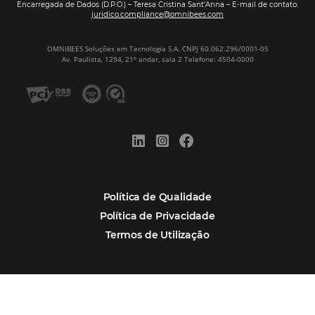
Assine nossa
Newsletter
CADASTRAR
Alternative:
Por que Omnibees
Soluções Omnibees
Segmentos
Integrações
Comunidade
Contato