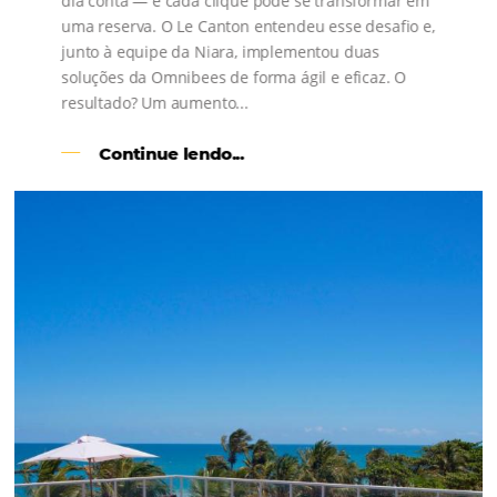
s
l
Como o Le Canton
Aumentou
em 1.000% Suas Vendas
na
Black Friday
Em datas estratégicas como a Black Friday, cada
dia conta — e cada clique pode se transformar e
uma reserva. O Le Canton entendeu esse desafio 