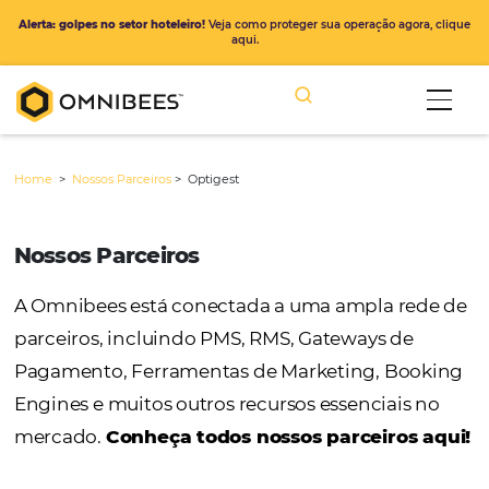
Alerta: golpes no setor hoteleiro!
Veja como proteger sua operação ago
aqui.
Home
>
Nossos Parceiros
>
Optigest
Nossos Parceiros
A Omnibees está conectada a uma ampla r
parceiros, incluindo PMS, RMS, Gateways de
Pagamento, Ferramentas de Marketing, Bo
Engines e muitos outros recursos essenciais