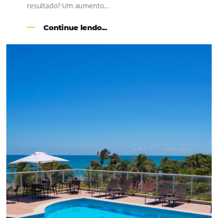
l
Como o Le Canton
Aumentou
em 1.000% Suas Vendas
na
Black Friday
Em datas estratégicas como a Black Friday, cada
dia conta — e cada clique pode se transformar e
uma reserva. O Le Canton entendeu esse desafio 
junto à equipe da Niara, implementou duas
soluções da Omnibees de forma ágil e eficaz. O
resultado? Um aumento...