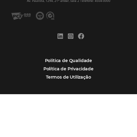
Alternative:
Por que Omnibees
Soluções Omnibees
Segmentos
Integrações
Comunidade
Contato
Português
Español