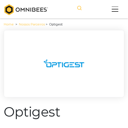
Home
>
Nossos Parceiros
>
Optigest