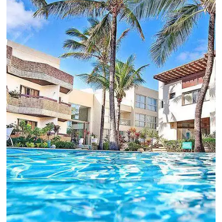
Para tomar decisões assertivas, que tragam
crescimento para o negócio e fazer um bom
Revenue Management é importante que o
hoteleiro possua dados confiáveis e informações
de tendências sobre o setor.
Sigue leyendo