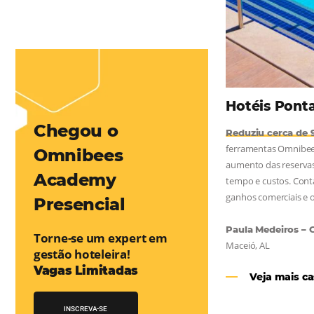
mentou em 1.000% Suas Vendas
na
Friday, cada dia conta — e cada clique pode se transformar em
esse desafio e, junto à equipe da Niara, implementou duas
e eficaz. O resultado? Um aumento...