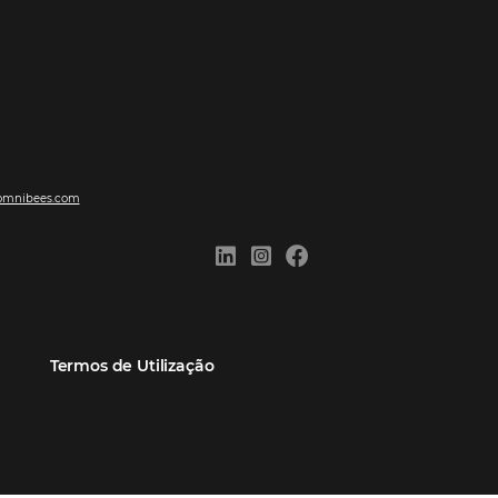
ões
Comunidade
Contato
eiros
Omnibees Academy
Atendimento ao Cliente
Parceiro
Blog
Reclame Aqui
Webinars Omnibees
Carreiras
Casos de Sucesso
Medidas de atuação