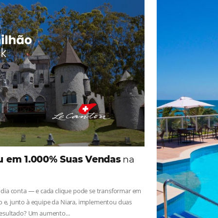
ade
Omnibees
iga as novidades e conheça os depoimentos de nossos c