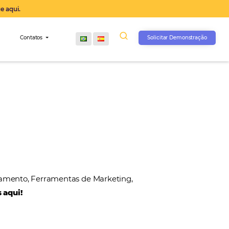
operação agora, clique aqui.
s
Comunidade
Contatos
, Gateways de Pagamento, Ferramentas de Marketin
 nossos parceiros aqui!