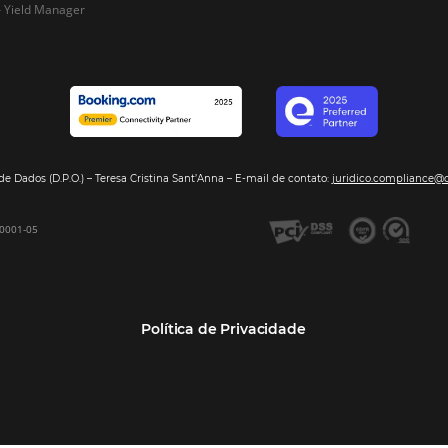
Segmentos
Integraç
Dados de Mercado
Pousadas
Nossos Parc
Inteligência de Dados
Hotéis
Seja nosso 
GDS Sabre, Amadeus
Redes Hoteleiras
Integração PMS
Resorts e Spas
Bee2Bee – Extranet
Agências de Viagens
Bee2Bee – Pagamento
Operadoras Turísticas
Seguro
TMCs
Bee2Bee – Operadora e
Empresas