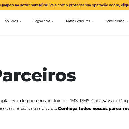
Alerta: golpes no setor hoteleiro!
Veja como proteger sua 
nibees
Soluções
Segmentos
Nossos Parceiro
OPERA
 Parceiros
a uma ampla rede de parceiros, incluindo PMS, RMS
tros recursos essenciais no mercado.
Conheça todos