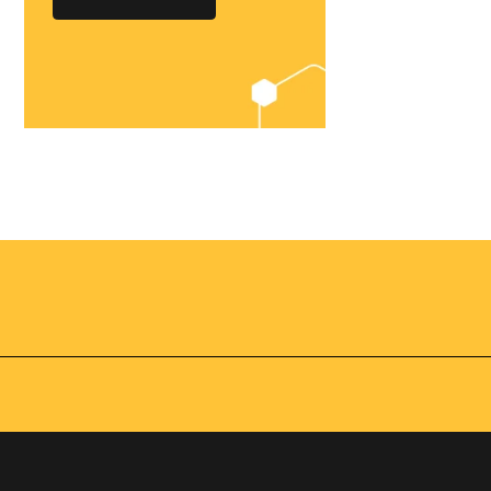
Chegou o
Omnibees
Academy
AS:
Presencial
fline
Torne-se um expert em
gestão hoteleira!
os no
Vagas Limitadas
vindas por
a simples e
apas do
INSCREVA-SE
adas de