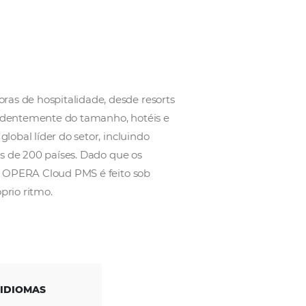
balha para operadoras de hospitalidade, desde resor
tado. Agora, independentemente do tamanho, hotéis 
de PMS em nuvem global líder do setor, incluindo
oma e moeda em mais de 200 países. Dado que os
de que precisam, o OPERA Cloud PMS é feito sob
escalar no seu próprio ritmo.