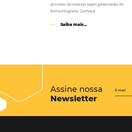
CENTRAL de RESERV
transforme cotações of
em reservas online
Uma solução que auxilia os hoteleir
aumento da conversão de cotações 
Email, Telefone e Whatsapp, de form
prática. Permitindo que todas as et
processo de reservas sejam gerenci
forma integrada. Conheça!