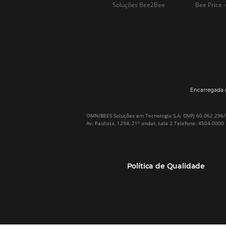
Por que Omnibees
Soluções Omnibees
Sobre a Omnibees
HotéisNet / Operadoras
A Omnibees em números
Gestor de Canais
Nossos Clientes
Bee2Pay Pagamentos
Nossa Equipe
Seguros
Casos de Sucesso
Motor de Reservas
Projeto PT
Website
(RGPC) – Portugal
Central de Reservas
Calculadora de ROI
CRM e Automação de