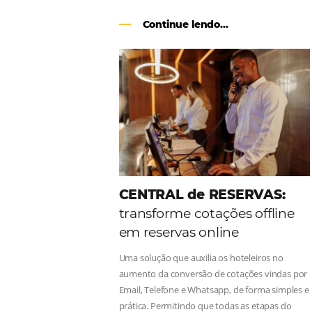
Como o Le Canton
Au
Black Friday
Em datas estratégicas como a Black 
uma reserva. O Le Canton entendeu 
soluções da Omnibees de forma ágil 
Continue lendo...