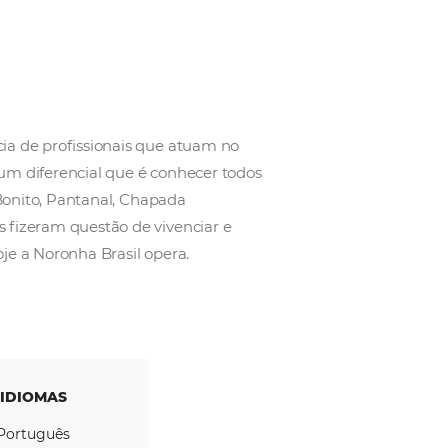
a com a experiência de profissionais que atuam no
ronha Brasil tem um diferencial que é conhecer tod
es. Seja Amazônia, Bonito, Pantanal, Chapada
s destinos, ambos fizeram questão de vivenciar e
ada destino que hoje a Noronha Brasil opera.