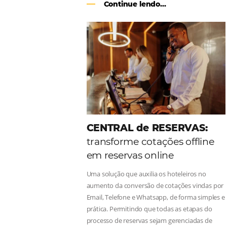
Como o Le Canton
Au
Black Friday
Em datas estratégicas como a Black 
uma reserva. O Le Canton entendeu 
soluções da Omnibees de forma ágil 
Continue lendo...