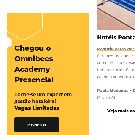
mentou em 1.000% Suas Vendas
na
Friday, cada dia conta — e cada clique pode se transformar em
esse desafio e, junto à equipe da Niara, implementou duas
e eficaz. O resultado? Um aumento...