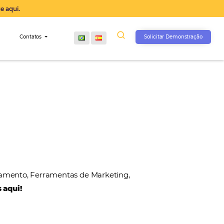
operação agora, clique aqui.
s
Comunidade
Contatos
, Gateways de Pagamento, Ferramentas de Marketin
 nossos parceiros aqui!