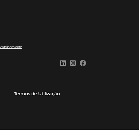
ões
Comunidade
Contato
eiros
Omnibees Academy
Atendimento ao Cliente
Parceiro
Blog
Reclame Aqui
Webinars Omnibees
Carreiras
Casos de Sucesso
Medidas de atuação