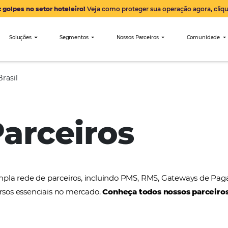
Alerta: golpes no setor hoteleiro!
Veja como proteger sua 
nibees
Soluções
Segmentos
Nossos Parceiro
Noronha Brasil
 Parceiros
a uma ampla rede de parceiros, incluindo PMS, RMS
tros recursos essenciais no mercado.
Conheça todos