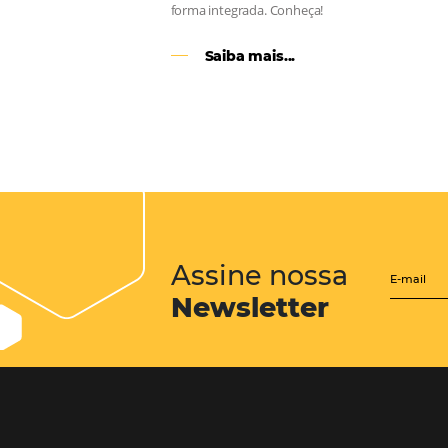
CENTRAL de RESERV
transforme cotações of
em reservas online
Uma solução que auxilia os hoteleir
aumento da conversão de cotações 
Email, Telefone e Whatsapp, de form
prática. Permitindo que todas as et
processo de reservas sejam gerenci
forma integrada. Conheça!