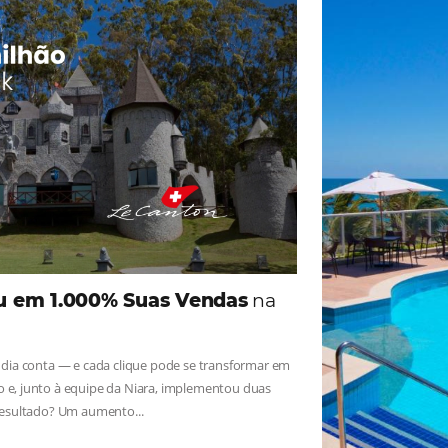
ade
Omnibees
iga as novidades e conheça os depoimentos de nossos c