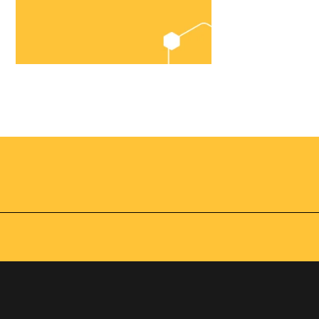
Chegou o
Omnibees
Academy
AS:
Presencial
fline
Torne-se um expert em
gestão hoteleira!
os no
Vagas Limitadas
vindas por
a simples e
apas do
INSCREVA-SE
adas de