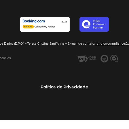
Segmentos
Integraç
Dados de Mercado
Pousadas
Nossos Parc
Inteligência de Dados
Hotéis
Seja nosso 
GDS Sabre, Amadeus
Redes Hoteleiras
Integração PMS
Resorts e Spas
Bee2Bee – Extranet
Agências de Viagens
Bee2Bee – Pagamento
Operadoras Turísticas
Seguro
TMCs
Bee2Bee – Operadora e
Empresas