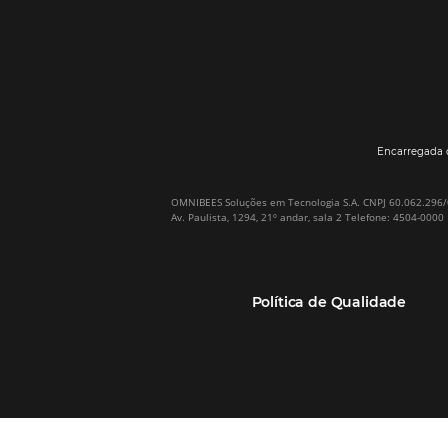
Por que Omnibees
Soluções Omnibees
Sobre a Omnibees
HotéisNet / Operadoras
A Omnibees em números
Gestor de Canais
Nossos Clientes
Bee2Pay Pagamentos
Nossa Equipe
Seguros
Casos de Sucesso
Motor de Reservas
Projeto PT
Website
(RGPC) – Portugal
Central de Reservas
Calculadora de ROI
CRM e Automação de