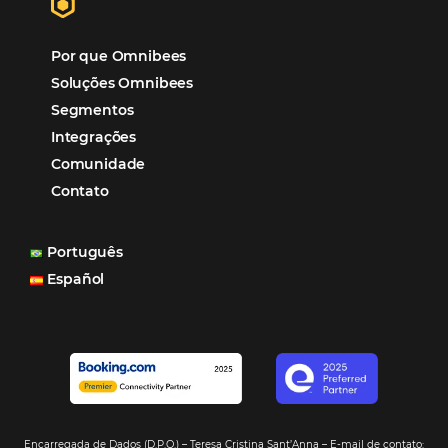
“O uso d
Reduziu cerca de 90% o processo manual.
ferramentas Omnibees com certeza vem contribuindo p
aumento das reservas, produtividade e rentabilidade, a
reduzir tempo e custos. Contar com a parceria da Omni
garantia de ganhos comerciais e operacionais”
Paula Medeiros – Gerente Comercial
Maceió, AL
Veja mais cases
Assine nossa