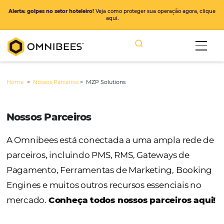
Alerta: golpes no setor hoteleiro!
Veja como proteger sua operação ago
aqui.
Home
>
Nossos Parceiros
>
MZP Solutions
Nossos Parceiros
A Omnibees está conectada a uma ampla r
parceiros, incluindo PMS, RMS, Gateways de
Pagamento, Ferramentas de Marketing, Bo
Engines e muitos outros recursos essenciais