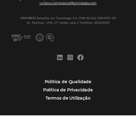
Newsletter
CADASTRAR
Alternative:
Por que Omnibees
Soluções Omnibees
Segmentos
Integrações
Comunidade
Contato