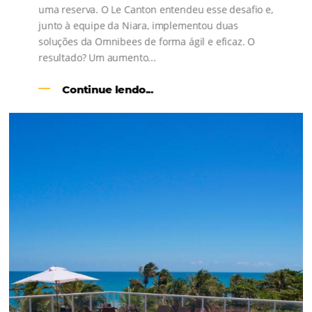
s
l
Como o Le Canton
Aumentou
em 1.000% Suas Vendas
na
Black Friday
Em datas estratégicas como a Black Friday, cada
dia conta — e cada clique pode se transformar e
uma reserva. O Le Canton entendeu esse desafio 
junto à equipe da Niara, implementou duas