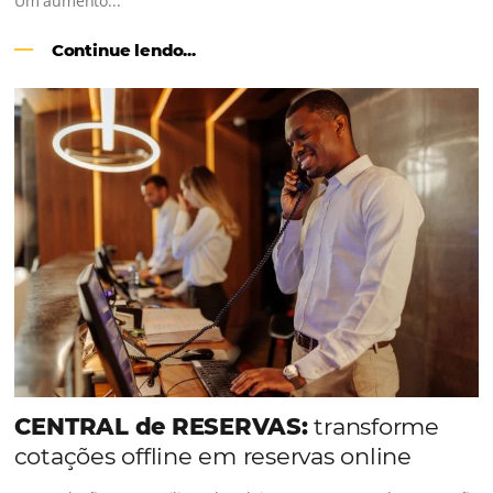
Como o Le Canton
Aumentou em
1.000% Suas Vendas
na Black Frid
Em datas estratégicas como a Black Friday, cada dia con
cada clique pode se transformar em uma reserva. O Le
entendeu esse desafio e, junto à equipe da Niara, imp
duas soluções da Omnibees de forma ágil e eficaz. O re
Um aumento...