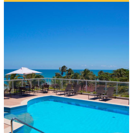
Uma solução que auxilia os hoteleiros no aumento da c
de cotações vindas por Email, Telefone e Whatsapp, de 
simples e prática. Permitindo que todas as etapas do p
de reservas sejam gerenciadas de forma integrada. Con
Saiba mais...
Chegou o Omnibees
Academy Presencial
Torne-se um expert em gestão
hoteleira!
Vagas Limitadas