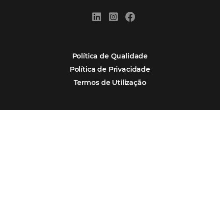
Newsletter
CADASTRAR
Alternative:
Por que Omnibees
Soluções Omnibees
Segmentos
Integrações
Comunidade
Contato