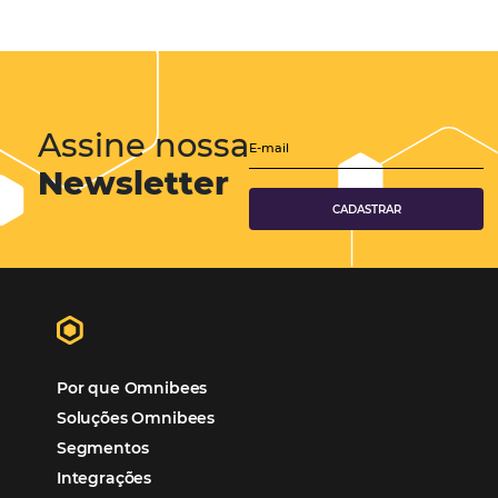
Hotéis Ponta Verde:
Cliente Omni
“O uso d
Reduziu cerca de 90% o processo manual.