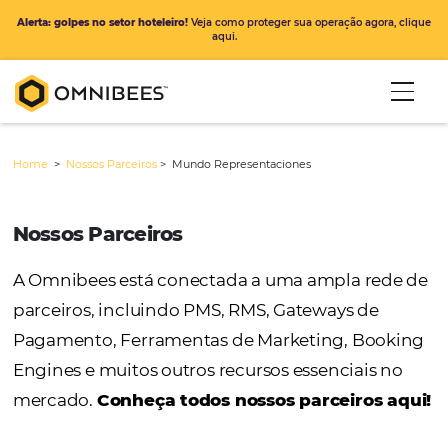
Alerta: golpes no setor hoteleiro!
Veja como proteger sua operação ago
aqui.
Home
>
Nossos Parceiros
>
Mundo Representaciones
Nossos Parceiros
A Omnibees está conectada a uma ampla r
parceiros, incluindo PMS, RMS, Gateways de
Pagamento, Ferramentas de Marketing, Bo
Engines e muitos outros recursos essenciais