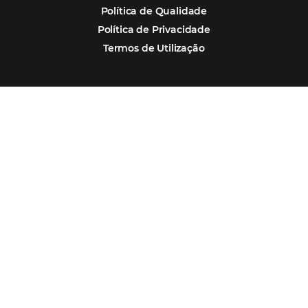
Segmentos
Integrações
Comunidade
Contato
Português
Español
Encarregada de Dados (D.P.O.) – Teresa Cristina Sant’Anna – E-mail de
juridico.compliance@omnibees.com