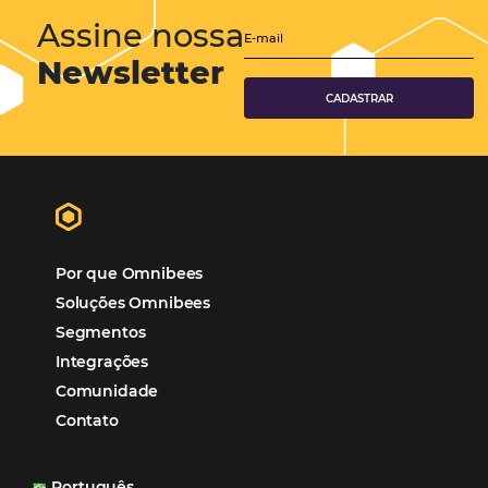
Hotéis Ponta Verde:
Cliente Omni
“O uso d
Reduziu cerca de 90% o processo manual.
ferramentas Omnibees com certeza vem contribuindo p
aumento das reservas, produtividade e rentabilidade, a
reduzir tempo e custos. Contar com a parceria da Omni
garantia de ganhos comerciais e operacionais”
Paula Medeiros – Gerente Comercial
Maceió, AL
Veja mais cases