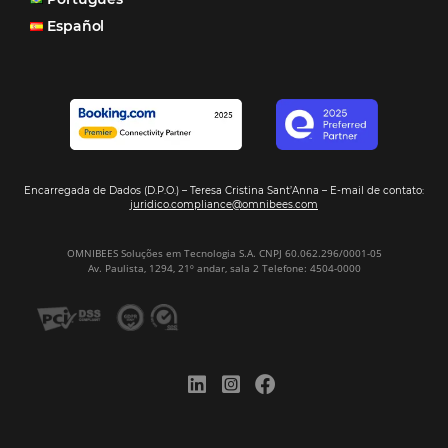
Assine nossa
Newsletter
CADASTRAR
Alternative:
Por que Omnibees
Soluções Omnibees