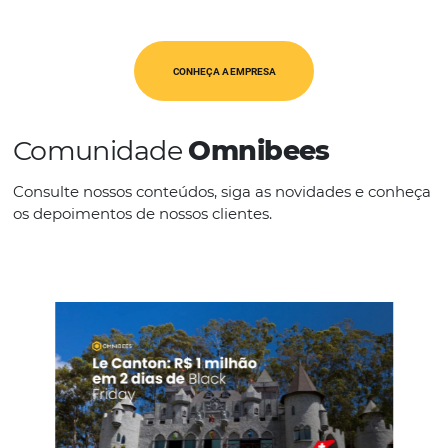
IDIOMAS
Espanhol
Português
CONHEÇA A EMPRESA
Comunidade
Omnibees