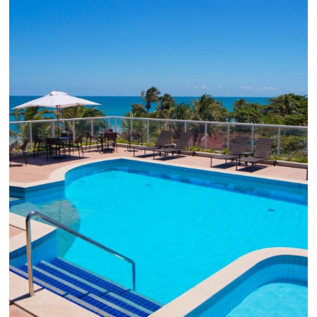
Black Friday
Em datas estratégicas como a Black Friday, cada
dia conta — e cada clique pode se transformar e
uma reserva. O Le Canton entendeu esse desafio 
junto à equipe da Niara, implementou duas
soluções da Omnibees de forma ágil e eficaz. O
resultado? Um aumento...
Continue lendo...