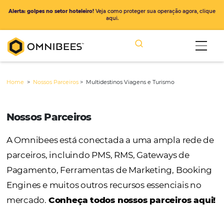
Alerta: golpes no setor hoteleiro!
Veja como proteger sua operação ago
aqui.
Home
>
Nossos Parceiros
>
Multidestinos Viagens e Turismo
Nossos Parceiros
A Omnibees está conectada a uma ampla r
parceiros, incluindo PMS, RMS, Gateways de
Pagamento, Ferramentas de Marketing, Bo
Engines e muitos outros recursos essenciais