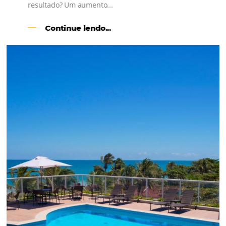
l
Como o Le Canton
Aumentou
em 1.000% Suas Vendas
na
Black Friday
Em datas estratégicas como a Black Friday, cada
dia conta — e cada clique pode se transformar e
uma reserva. O Le Canton entendeu esse desafio 
junto à equipe da Niara, implementou duas
soluções da Omnibees de forma ágil e eficaz. O
resultado? Um aumento...