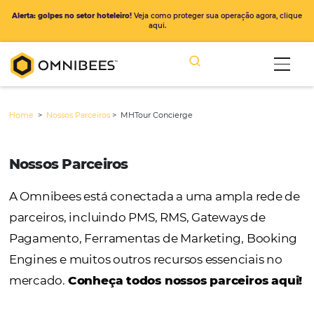
Alerta: golpes no setor hoteleiro!
Veja como proteger sua operação ago
aqui.
Home
>
Nossos Parceiros
>
MHTour Concierge
Nossos Parceiros
A Omnibees está conectada a uma ampla r
parceiros, incluindo PMS, RMS, Gateways de
Pagamento, Ferramentas de Marketing, Bo
Engines e muitos outros recursos essenciais