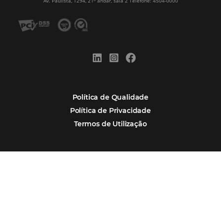
Alternative:
Por que Omnibees
Soluções Omnibees
Segmentos
Integrações
Comunidade
Contato
Português
Español