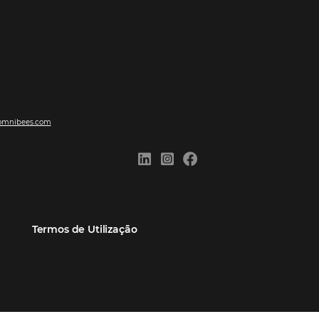
ões
Comunidade
Contato
eiros
Omnibees Academy
Atendimento ao Cliente
Parceiro
Blog
Reclame Aqui
Webinars Omnibees
Carreiras
Casos de Sucesso
Medidas de atuação