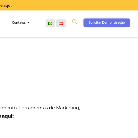
operação agora, clique aqui.
s
Comunidade
Contatos
, Gateways de Pagamento, Ferramentas de Marketin
 nossos parceiros aqui!