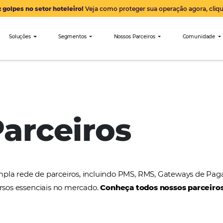
Alerta: golpes no setor hoteleiro!
Veja como proteger sua 
nibees
Soluções
Segmentos
Nossos Parceiro
Mexitours
 Parceiros
a uma ampla rede de parceiros, incluindo PMS, RMS
tros recursos essenciais no mercado.
Conheça todos