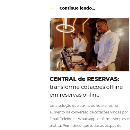
Como o Le Canton
Au
Black Friday
Em datas estratégicas como a Black 
uma reserva. O Le Canton entendeu 
soluções da Omnibees de forma ágil 
Continue lendo...