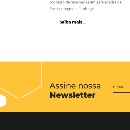
CENTRAL de RESERV
transforme cotações of
em reservas online
Uma solução que auxilia os hoteleir
aumento da conversão de cotações 
Email, Telefone e Whatsapp, de form
prática. Permitindo que todas as et
processo de reservas sejam gerenci
forma integrada. Conheça!