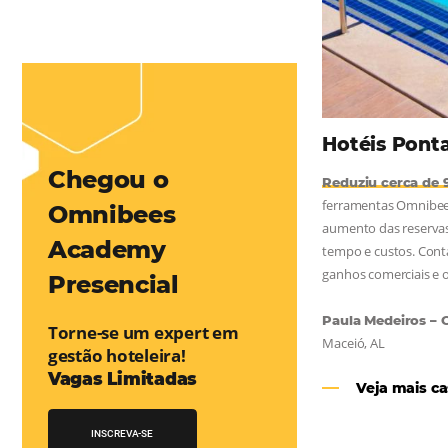
mentou em 1.000% Suas Vendas
na
Friday, cada dia conta — e cada clique pode se transformar em
esse desafio e, junto à equipe da Niara, implementou duas
e eficaz. O resultado? Um aumento...