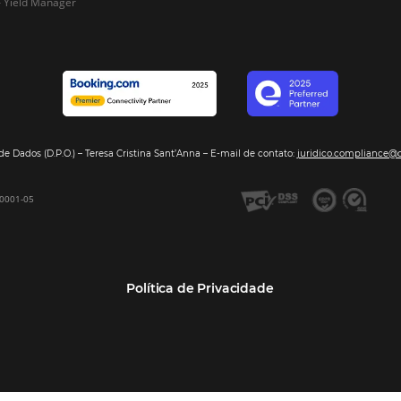
Segmentos
Integraç
Dados de Mercado
Pousadas
Nossos Parc
Inteligência de Dados
Hotéis
Seja nosso 
GDS Sabre, Amadeus
Redes Hoteleiras
Integração PMS
Resorts e Spas
Bee2Bee – Extranet
Agências de Viagens
Bee2Bee – Pagamento
Operadoras Turísticas
Seguro
TMCs
Bee2Bee – Operadora e
Empresas