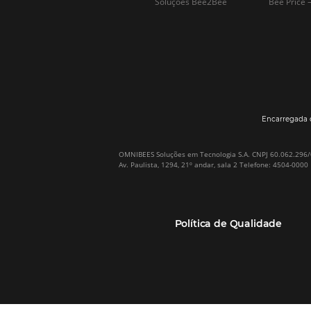
Por que Omnibees
Soluções Omnibees
Sobre a Omnibees
HotéisNet / Operadoras
A Omnibees em números
Gestor de Canais
Nossos Clientes
Bee2Pay Pagamentos
Nossa Equipe
Seguros
Casos de Sucesso
Motor de Reservas
Projeto PT
Website
(RGPC) – Portugal
Central de Reservas
Calculadora de ROI
CRM e Automação de