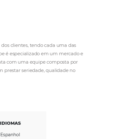
alizado a cada um dos clientes, tendo cada uma das
. Cada um da equipe é especializado em um mercad
isitos. A empresa conta com uma equipe composta po
eles empenhados em prestar seriedade, qualidade no