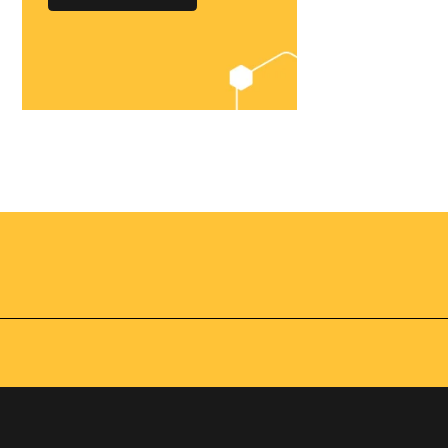
Chegou o
Omnibees
Academy
AS:
Presencial
fline
Torne-se um expert em
gestão hoteleira!
os no
Vagas Limitadas
vindas por
a simples e
apas do
INSCREVA-SE
adas de