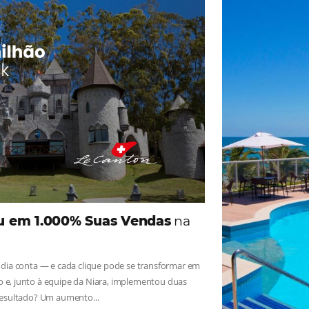
ade
Omnibees
iga as novidades e conheça os depoimentos de nossos c