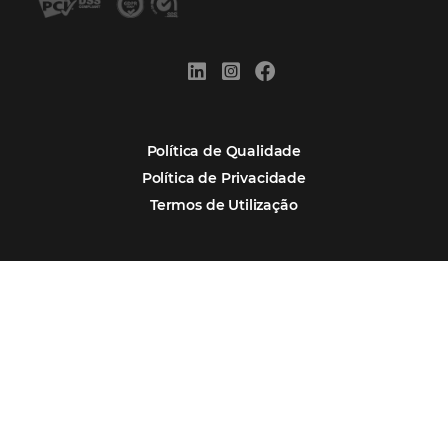
Assine nossa
Newsletter
CADASTRAR
Alternative:
Por que Omnibees
Soluções Omnibees
Segmentos
Integrações
Comunidade
Contato