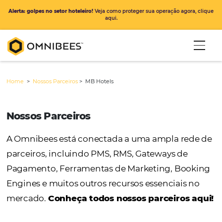
Alerta: golpes no setor hoteleiro!
Veja como proteger sua operação ago
aqui.
Home
>
Nossos Parceiros
>
MB Hotels
Nossos Parceiros
A Omnibees está conectada a uma ampla r
parceiros, incluindo PMS, RMS, Gateways de
Pagamento, Ferramentas de Marketing, Bo
Engines e muitos outros recursos essenciais