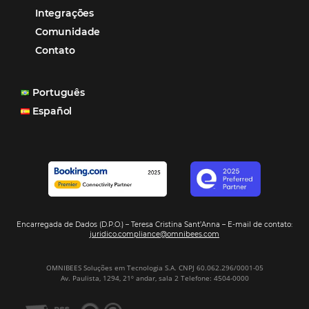
“O uso d
Reduziu cerca de 90% o processo manual.
ferramentas Omnibees com certeza vem contribuindo p
aumento das reservas, produtividade e rentabilidade, a
reduzir tempo e custos. Contar com a parceria da Omni
garantia de ganhos comerciais e operacionais”
Paula Medeiros – Gerente Comercial
Maceió, AL
Veja mais cases