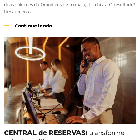
Como o Le Canton
Aumentou em
1.000% Suas Vendas
na Black Frid
Em datas estratégicas como a Black Friday, cada dia con
cada clique pode se transformar em uma reserva. O Le
entendeu esse desafio e, junto à equipe da Niara, imp
duas soluções da Omnibees de forma ágil e eficaz. O re
Um aumento...