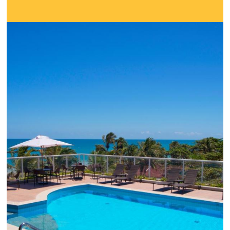
cotações offline em reservas online
Uma solução que auxilia os hoteleiros no aumento da c
de cotações vindas por Email, Telefone e Whatsapp, de 
simples e prática. Permitindo que todas as etapas do p
de reservas sejam gerenciadas de forma integrada. Con
Saiba mais...
Chegou o Omnibees
Academy Presencial
Torne-se um expert em gestão
hoteleira!