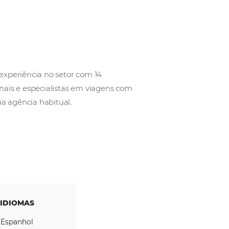
is de 30 anos de experiência no setor com 14
tam com profissionais e especialistas em viagens c
usiva através da sua agência habitual.