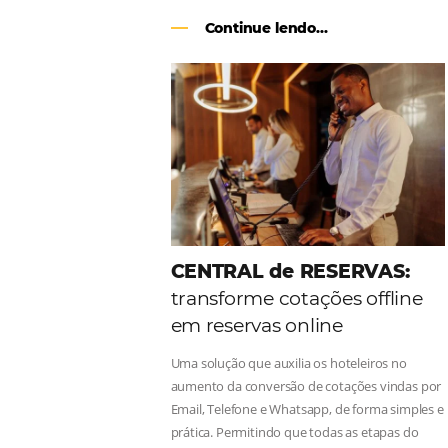
Como o Le Canton
Au
Black Friday
Em datas estratégicas como a Black 
uma reserva. O Le Canton entendeu 
soluções da Omnibees de forma ágil 
Continue lendo...