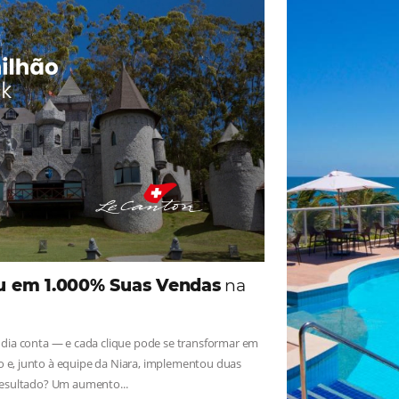
ade
Omnibees
iga as novidades e conheça os depoimentos de nossos c