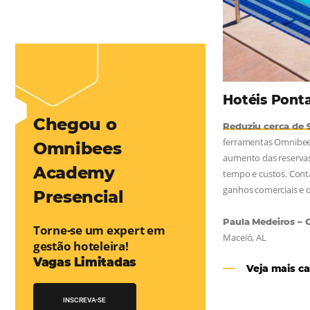
mentou em 1.000% Suas Vendas
na
Friday, cada dia conta — e cada clique pode se transformar em
esse desafio e, junto à equipe da Niara, implementou duas
e eficaz. O resultado? Um aumento...