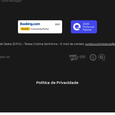
Segmentos
Integraç
Dados de Mercado
Pousadas
Nossos Parc
Inteligência de Dados
Hotéis
Seja nosso 
GDS Sabre, Amadeus
Redes Hoteleiras
Integração PMS
Resorts e Spas
Bee2Bee – Extranet
Agências de Viagens
Bee2Bee – Pagamento
Operadoras Turísticas
Seguro
TMCs
Bee2Bee – Operadora e
Empresas