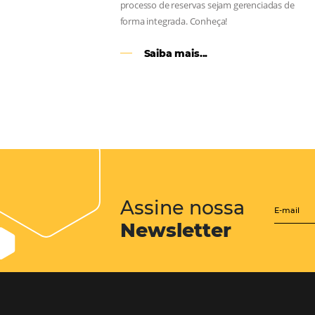
CENTRAL de RESERV
transforme cotações of
em reservas online
Uma solução que auxilia os hoteleir
aumento da conversão de cotações 
Email, Telefone e Whatsapp, de form
prática. Permitindo que todas as et
processo de reservas sejam gerenci
forma integrada. Conheça!