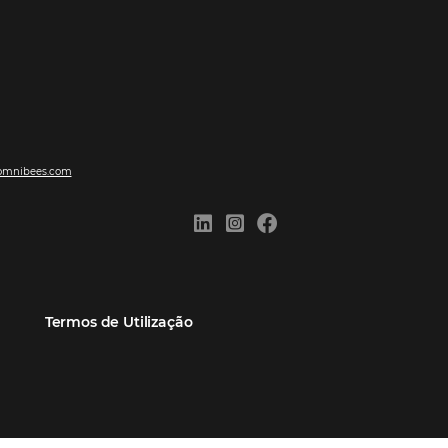
ões
Comunidade
Contato
eiros
Omnibees Academy
Atendimento ao Cliente
Parceiro
Blog
Reclame Aqui
Webinars Omnibees
Carreiras
Casos de Sucesso
Medidas de atuação