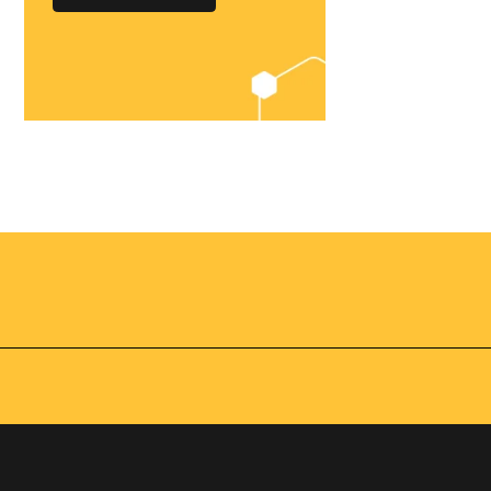
Chegou o
Omnibees
Academy
AS:
Presencial
fline
Torne-se um expert em
gestão hoteleira!
os no
Vagas Limitadas
vindas por
a simples e
apas do
INSCREVA-SE
adas de