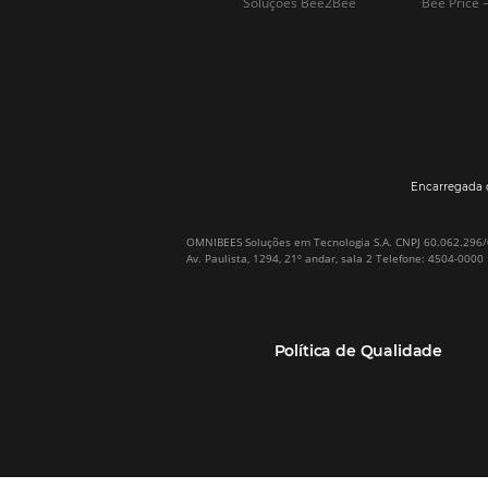
Por que Omnibees
Soluções Omnibees
Sobre a Omnibees
HotéisNet / Operadoras
A Omnibees em números
Gestor de Canais
Nossos Clientes
Bee2Pay Pagamentos
Nossa Equipe
Seguros
Casos de Sucesso
Motor de Reservas
Projeto PT
Website
(RGPC) – Portugal
Central de Reservas
Calculadora de ROI
CRM e Automação de