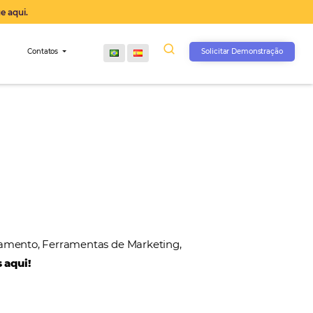
operação agora, clique aqui.
s
Comunidade
Contatos
, Gateways de Pagamento, Ferramentas de Marketin
 nossos parceiros aqui!