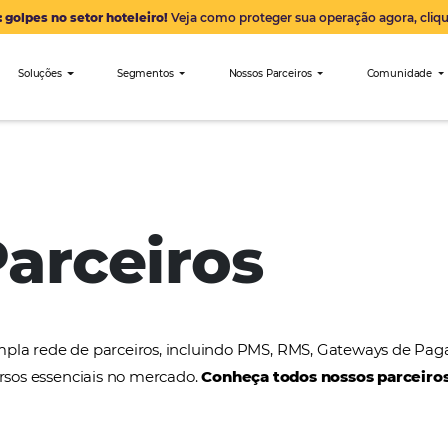
Alerta: golpes no setor hoteleiro!
Veja como proteger sua 
nibees
Soluções
Segmentos
Nossos Parceiro
Marsol
 Parceiros
a uma ampla rede de parceiros, incluindo PMS, RMS
tros recursos essenciais no mercado.
Conheça todos