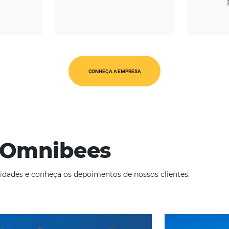
REGIÃO
CATEGORIAS
Europa
WholeSalers
CONHEÇA A EMPRESA