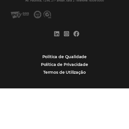
Alternative:
Por que Omnibees
Soluções Omnibees
Segmentos
Integrações
Comunidade
Contato
Português
Español