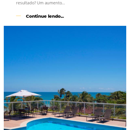
l
Como o Le Canton
Aumentou
em 1.000% Suas Vendas
na
Black Friday
Em datas estratégicas como a Black Friday, cada
dia conta — e cada clique pode se transformar e
uma reserva. O Le Canton entendeu esse desafio 
junto à equipe da Niara, implementou duas
soluções da Omnibees de forma ágil e eficaz. O
resultado? Um aumento...