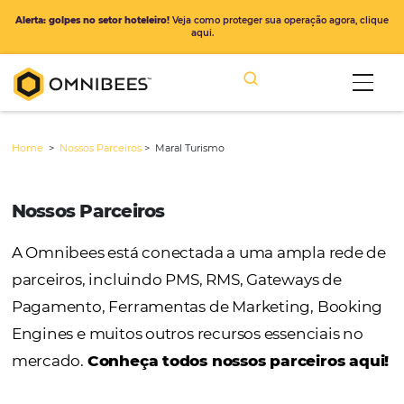
Alerta: golpes no setor hoteleiro!
Veja como proteger sua operação ago
aqui.
Home
>
Nossos Parceiros
>
Maral Turismo
Nossos Parceiros
A Omnibees está conectada a uma ampla r
parceiros, incluindo PMS, RMS, Gateways de
Pagamento, Ferramentas de Marketing, Bo
Engines e muitos outros recursos essenciais