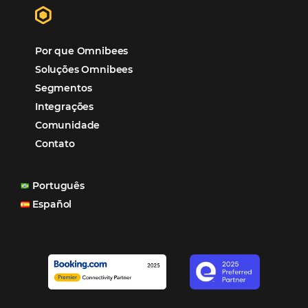
“O uso d
Reduziu cerca de 90% o processo manual.
ferramentas Omnibees com certeza vem contribuindo p
aumento das reservas, produtividade e rentabilidade, a
reduzir tempo e custos. Contar com a parceria da Omni
garantia de ganhos comerciais e operacionais”
Paula Medeiros – Gerente Comercial
Maceió, AL
Veja mais cases