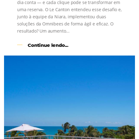
s
l
Como o Le Canton
Aumentou
em 1.000% Suas Vendas
na
Black Friday
Em datas estratégicas como a Black Friday, cada
dia conta — e cada clique pode se transformar e
uma reserva. O Le Canton entendeu esse desafio 