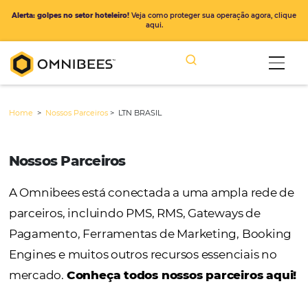
Alerta: golpes no setor hoteleiro!
Veja como proteger sua operação ago
aqui.
Home
>
Nossos Parceiros
>
LTN BRASIL
Nossos Parceiros
A Omnibees está conectada a uma ampla r
parceiros, incluindo PMS, RMS, Gateways de
Pagamento, Ferramentas de Marketing, Bo
Engines e muitos outros recursos essenciais