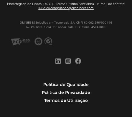
Assine nossa
Newsletter
CADASTRAR
Alternative:
Por que Omnibees
Soluções Omnibees
Segmentos
Integrações
Comunidade
Contato