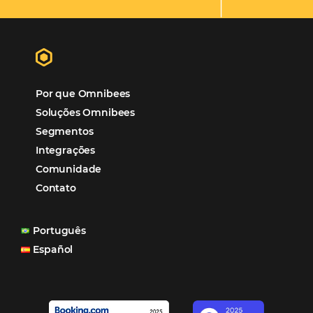
Hotéis Ponta Verde:
Cliente Omni
“O uso d
Reduziu cerca de 90% o processo manual.
ferramentas Omnibees com certeza vem contribuindo p
aumento das reservas, produtividade e rentabilidade, a
reduzir tempo e custos. Contar com a parceria da Omni
garantia de ganhos comerciais e operacionais”
Paula Medeiros – Gerente Comercial
Maceió, AL
Veja mais cases