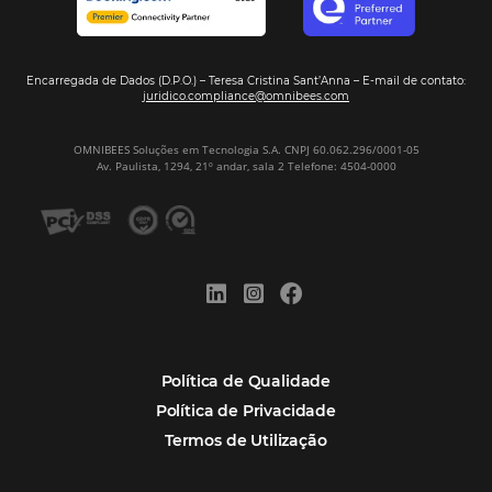
Assine nossa
Newsletter
CADASTRAR
Alternative:
Por que Omnibees
Soluções Omnibees
Segmentos
Integrações