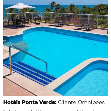
Em datas estratégicas como a Black Friday, cada
dia conta — e cada clique pode se transformar e
uma reserva. O Le Canton entendeu esse desafio 
junto à equipe da Niara, implementou duas
soluções da Omnibees de forma ágil e eficaz. O
resultado? Um aumento...
Continue lendo...