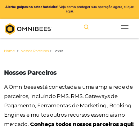
Alerta: golpes no setor hoteleiro!
Veja como proteger sua operação ago
aqui.
Home
>
Nossos Parceiros
>
Lexsis
Nossos Parceiros
A Omnibees está conectada a uma ampla r
parceiros, incluindo PMS, RMS, Gateways de
Pagamento, Ferramentas de Marketing, Bo
Engines e muitos outros recursos essenciais