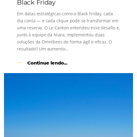
s
l
Como o Le Canton
Aumentou
em 1.000% Suas Vendas
na
Black Friday