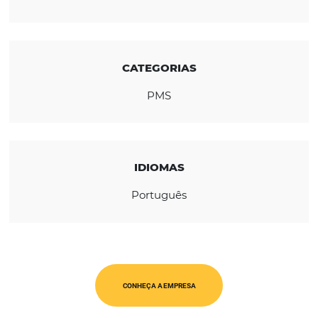
técnicos, um grupo extremamente experien
preocupado com entregas.
REGIÃO
América Latina
CATEGORIAS
PMS