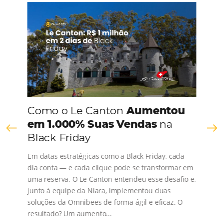
CONHEÇA A EMPRESA
Comunidade
Omnibees
Consulte nossos conteúdos, siga as novidades e 
os depoimentos de nossos clientes.
s
l