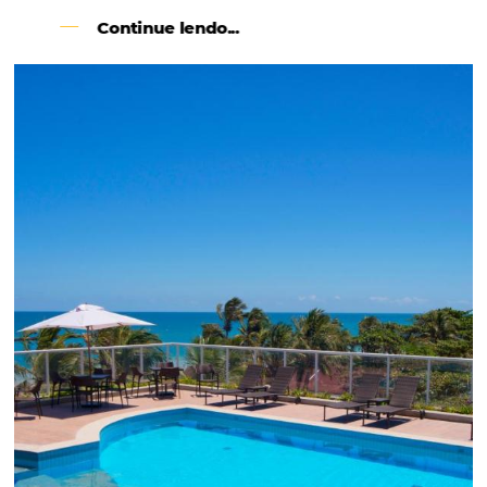
Como o Le Canton
Aumentou
em 1.000% Suas Vendas
na
Black Friday
Em datas estratégicas como a Black Friday, cada
dia conta — e cada clique pode se transformar e
uma reserva. O Le Canton entendeu esse desafio 
junto à equipe da Niara, implementou duas
soluções da Omnibees de forma ágil e eficaz. O
resultado? Um aumento...
Continue lendo...