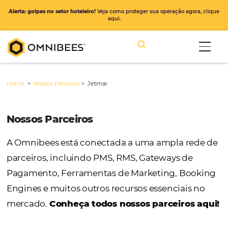
Alerta: golpes no setor hoteleiro!
Veja como proteger sua operação ago
aqui.
Home
>
Nossos Parceiros
>
Jetmar
Nossos Parceiros
A Omnibees está conectada a uma ampla r
parceiros, incluindo PMS, RMS, Gateways de
Pagamento, Ferramentas de Marketing, Bo
Engines e muitos outros recursos essenciais