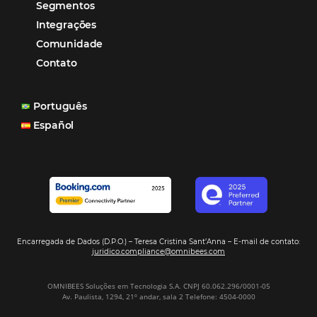
garantia de ganhos comerciais e operacionais”
Paula Medeiros – Gerente Comercial
Maceió, AL
Veja mais cases
Assine nossa
Newsletter
CADASTRAR
Alternative: