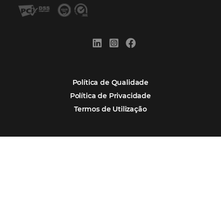
Por que Omnibees
Soluções Omnibees
Segmentos
Integrações
Comunidade
Contato
Português
Español