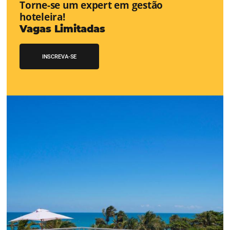
CENTRAL de RESERVAS:
transfor
cotações offline em reservas online
Uma solução que auxilia os hoteleiros no aumento da c
de cotações vindas por Email, Telefone e Whatsapp, de 
simples e prática. Permitindo que todas as etapas do p
de reservas sejam gerenciadas de forma integrada. Con
Saiba mais...