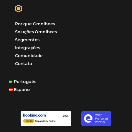
Hotéis Ponta Verde:
Cliente Omni
“O uso d
Reduziu cerca de 90% o processo manual.
ferramentas Omnibees com certeza vem contribuindo p
aumento das reservas, produtividade e rentabilidade, a
reduzir tempo e custos. Contar com a parceria da Omni
garantia de ganhos comerciais e operacionais”
Paula Medeiros – Gerente Comercial
Maceió, AL