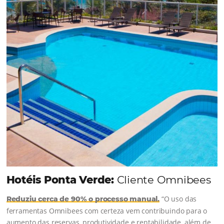
Chegou o Omnibees
Academy Presencial
Torne-se um expert em gestão
hoteleira!
Vagas Limitadas
INSCREVA-SE