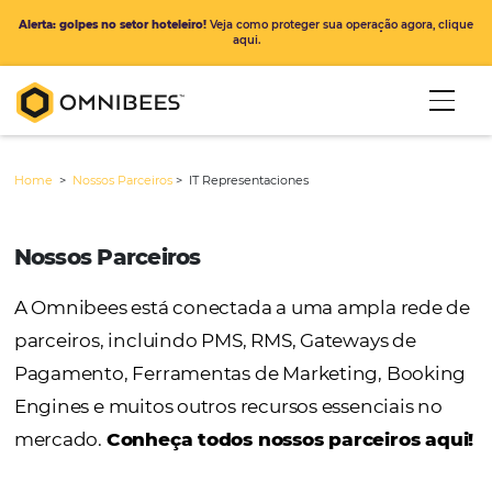
Alerta: golpes no setor hoteleiro!
Veja como proteger sua operação ago
aqui.
Home
>
Nossos Parceiros
>
IT Representaciones
Nossos Parceiros
A Omnibees está conectada a uma ampla r
parceiros, incluindo PMS, RMS, Gateways de
Pagamento, Ferramentas de Marketing, Bo
Engines e muitos outros recursos essenciais