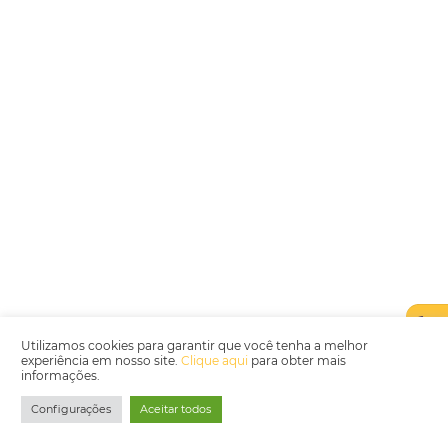
juridico.compliance@omnibees.com
OMNIBEES Soluções em Tecnologia S.A. CNPJ 60.062.296/0001-0
Av. Paulista, 1294, 21º andar, sala 2 Telefone: 4504-0000
Política de Qualidade
Política de Privacidade
Termos de Utilização