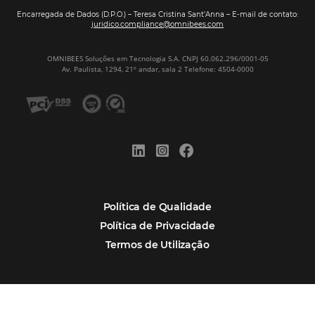
Veja mais cases
Assine nossa
Newsletter
CADASTRAR
Alternative:
Por que Omnibees