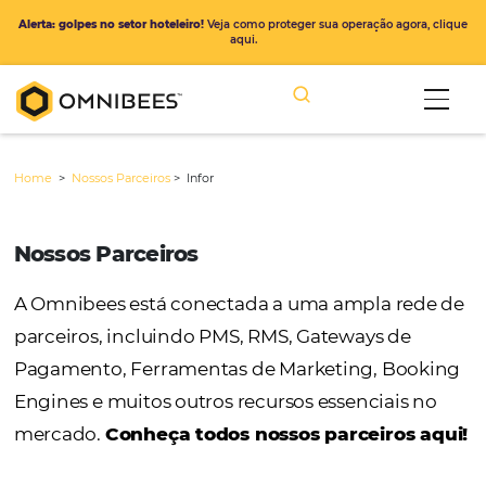
Alerta: golpes no setor hoteleiro!
Veja como proteger sua operação ago
aqui.
Home
>
Nossos Parceiros
>
Infor
Nossos Parceiros
A Omnibees está conectada a uma ampla r
parceiros, incluindo PMS, RMS, Gateways de
Pagamento, Ferramentas de Marketing, Bo
Engines e muitos outros recursos essenciais