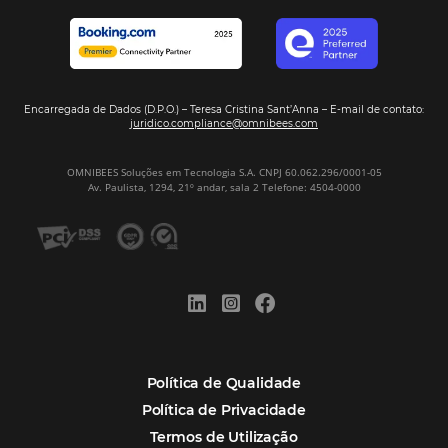
Assine nossa
Newsletter
CADASTRAR
Alternative:
Por que Omnibees
Soluções Omnibees
Segmentos