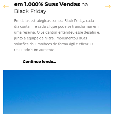
os depoimentos de nossos clientes.
s
l
Como o Le Canton
Aumentou
em 1.000% Suas Vendas
na
Black Friday