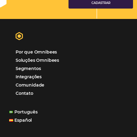
Hotéis Ponta Verde:
Cliente Omni
“O uso d
Reduziu cerca de 90% o processo manual.
ferramentas Omnibees com certeza vem contribuindo p
aumento das reservas, produtividade e rentabilidade, a
reduzir tempo e custos. Contar com a parceria da Omni
garantia de ganhos comerciais e operacionais”
Paula Medeiros – Gerente Comercial
Maceió, AL
Veja mais cases