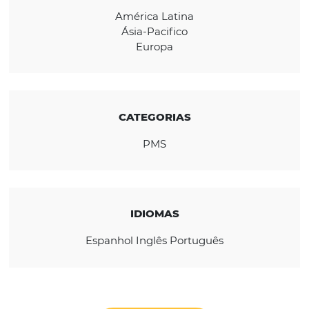
hotel, permitindo disponibilizar os quartos 
de milhares de agentes de viagens online, 
também obter reservas via GDS/IDS.
REGIÃO
América Latina
Ásia-Pacifico
Europa
CATEGORIAS