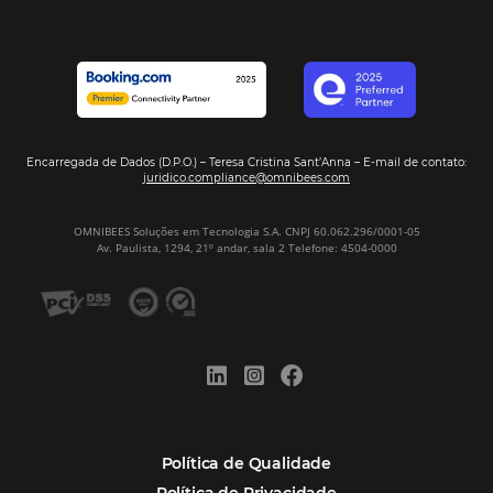
Assine nossa
Newsletter
CADASTRAR
Alternative:
Por que Omnibees