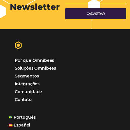
Hotéis Ponta Verde:
Cliente Omni
“O uso d
Reduziu cerca de 90% o processo manual.
ferramentas Omnibees com certeza vem contribuindo p
aumento das reservas, produtividade e rentabilidade, a
reduzir tempo e custos. Contar com a parceria da Omni
garantia de ganhos comerciais e operacionais”
Paula Medeiros – Gerente Comercial
Maceió, AL
Veja mais cases