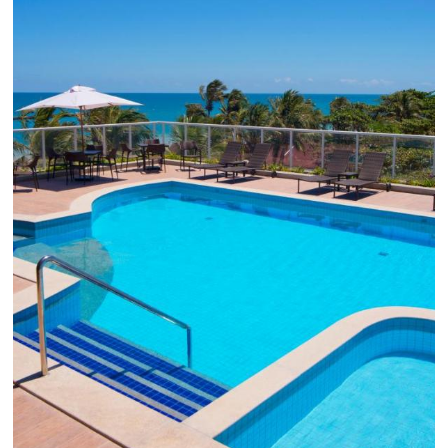
em 1.000% Suas Vendas
na
Black Friday
Em datas estratégicas como a Black Friday, cada
dia conta — e cada clique pode se transformar e
uma reserva. O Le Canton entendeu esse desafio 
junto à equipe da Niara, implementou duas
soluções da Omnibees de forma ágil e eficaz. O
resultado? Um aumento...
Continue lendo...