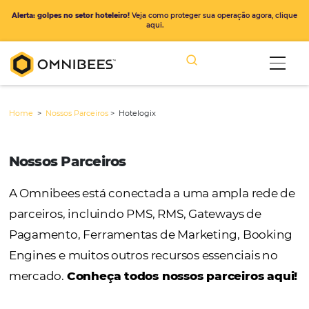
Alerta: golpes no setor hoteleiro!
Veja como proteger sua operação ago
aqui.
Home
>
Nossos Parceiros
>
Hotelogix
Nossos Parceiros
A Omnibees está conectada a uma ampla r
parceiros, incluindo PMS, RMS, Gateways de
Pagamento, Ferramentas de Marketing, Bo
Engines e muitos outros recursos essenciais