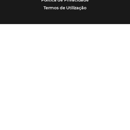
Soluções Omnibees
Segmentos
Integrações
Comunidade
Contato
Português
Español
Encarregada de Dados (D.P.O.) – Teresa Cristina Sant’Anna – E-mail de