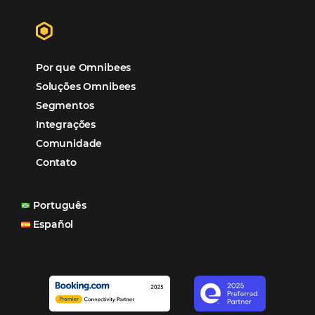
Hotéis Ponta Verde:
Cliente Omni
“O uso d
Reduziu cerca de 90% o processo manual.
ferramentas Omnibees com certeza vem contribuindo p
aumento das reservas, produtividade e rentabilidade, a
reduzir tempo e custos. Contar com a parceria da Omni
garantia de ganhos comerciais e operacionais”
Paula Medeiros – Gerente Comercial
Maceió, AL
Veja mais cases