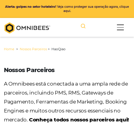
Alerta: golpes no setor hoteleiro!
Veja como proteger sua operação ago
aqui.
Home
>
Nossos Parceiros
>
HaoQiao
Nossos Parceiros
A Omnibees está conectada a uma ampla r
parceiros, incluindo PMS, RMS, Gateways de
Pagamento, Ferramentas de Marketing, Bo
Engines e muitos outros recursos essenciais