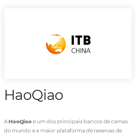
mercado.
Conheça todos nossos parceiros
HaoQiao