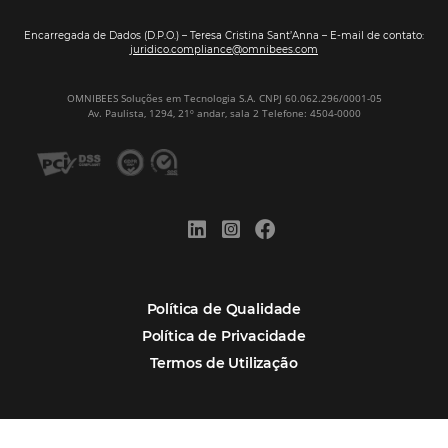
Assine nossa
Newsletter
CADASTRAR
Alternative:
Por que Omnibees
Soluções Omnibees
Segmentos
Integrações
Comunidade