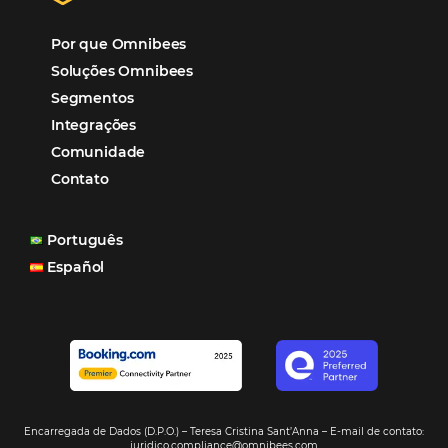
“O uso d
Reduziu cerca de 90% o processo manual.
ferramentas Omnibees com certeza vem contribuindo p
aumento das reservas, produtividade e rentabilidade, a
reduzir tempo e custos. Contar com a parceria da Omni
garantia de ganhos comerciais e operacionais”
Paula Medeiros – Gerente Comercial
Maceió, AL
Veja mais cases
Assine nossa