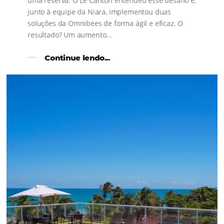
s
l
Como o Le Canton
Aumentou
em 1.000% Suas Vendas
na
Black Friday
Em datas estratégicas como a Black Friday, cada
dia conta — e cada clique pode se transformar e
uma reserva. O Le Canton entendeu esse desafio 
junto à equipe da Niara, implementou duas