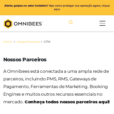
Alerta: golpes no setor hoteleiro!
Veja como proteger sua operação ago
aqui.
Home
>
Nossos Parceiros
>
GTM
Nossos Parceiros
A Omnibees está conectada a uma ampla r
parceiros, incluindo PMS, RMS, Gateways de
Pagamento, Ferramentas de Marketing, Bo
Engines e muitos outros recursos essenciais