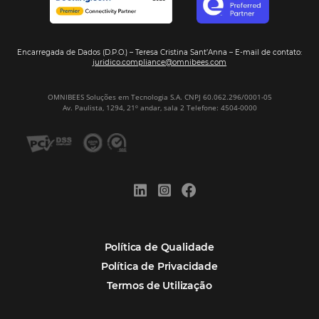
Assine nossa
Newsletter
CADASTRAR
Alternative:
Por que Omnibees
Soluções Omnibees
Segmentos
Integrações