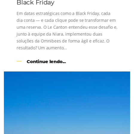
s
l
Como o Le Canton
Aumentou
em 1.000% Suas Vendas
na
Black Friday