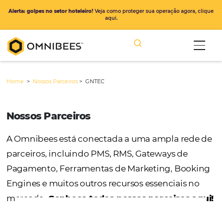
Alerta: golpes no setor hoteleiro!
Veja como proteger sua operação ago
aqui.
Home
>
Nossos Parceiros
>
GNTEC
Nossos Parceiros
A Omnibees está conectada a uma ampla r
parceiros, incluindo PMS, RMS, Gateways de
Pagamento, Ferramentas de Marketing, Bo
Engines e muitos outros recursos essenciais