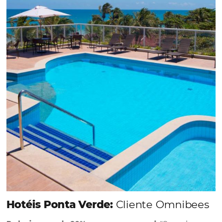
Em datas estratégicas como a Black Friday, cada
dia conta — e cada clique pode se transformar e
uma reserva. O Le Canton entendeu esse desafio 
junto à equipe da Niara, implementou duas
soluções da Omnibees de forma ágil e eficaz. O
resultado? Um aumento...
Continue lendo...