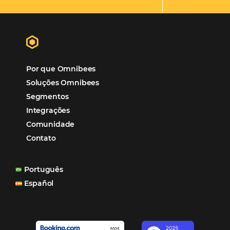
Hotéis Ponta Verde:
Cliente Omni
“O uso d
Reduziu cerca de 90% o processo manual.
ferramentas Omnibees com certeza vem contribuindo p
aumento das reservas, produtividade e rentabilidade, a
reduzir tempo e custos. Contar com a parceria da Omni
garantia de ganhos comerciais e operacionais”
Paula Medeiros – Gerente Comercial
Maceió, AL
Veja mais cases