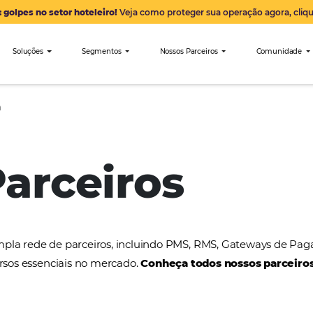
Alerta: golpes no setor hoteleiro!
Veja como proteger sua 
nibees
Soluções
Segmentos
Nossos Parceiro
Getaroom
 Parceiros
a uma ampla rede de parceiros, incluindo PMS, RMS
tros recursos essenciais no mercado.
Conheça todos