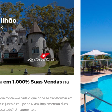
ade
Omnibees
iga as novidades e conheça os depoimentos de nossos c