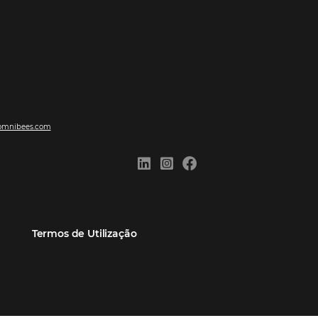
ões
Comunidade
Contato
eiros
Omnibees Academy
Atendimento ao Cliente
Parceiro
Blog
Reclame Aqui
Webinars Omnibees
Carreiras
Casos de Sucesso
Medidas de atuação