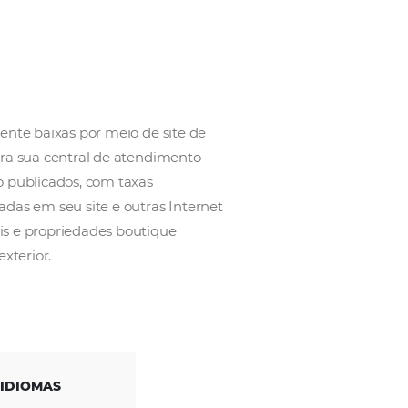
o a taxas incrivelmente baixas por meio de site de
 disso, ligando para sua central de atendimento
cios de preços não publicados, com taxas
e as taxas publicadas em seu site e outras Internet
 cadeias nacionais e propriedades boutique
tados Unidos e no exterior.