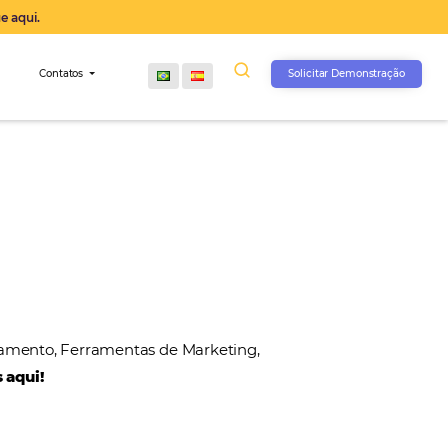
operação agora, clique aqui.
s
Comunidade
Contatos
, Gateways de Pagamento, Ferramentas de Marketin
 nossos parceiros aqui!