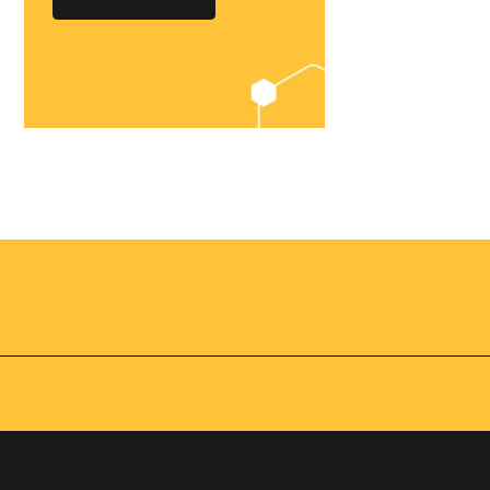
Chegou o
Omnibees
Academy
AS:
Presencial
fline
Torne-se um expert em
gestão hoteleira!
os no
Vagas Limitadas
vindas por
a simples e
apas do
INSCREVA-SE
adas de