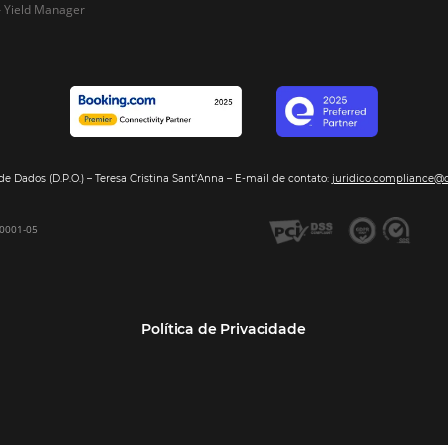
Segmentos
Integraç
Dados de Mercado
Pousadas
Nossos Parc
Inteligência de Dados
Hotéis
Seja nosso 
GDS Sabre, Amadeus
Redes Hoteleiras
Integração PMS
Resorts e Spas
Bee2Bee – Extranet
Agências de Viagens
Bee2Bee – Pagamento
Operadoras Turísticas
Seguro
TMCs
Bee2Bee – Operadora e
Empresas