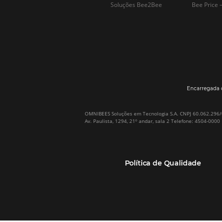
Por que Omnibees
Soluções Omnibees
Sobre a Omnibees
HotéisNet / Operadoras
A Omnibees em números
Gestor de Canais
Nossos Clientes
Bee2Pay Pagamentos
Nossa Equipe
Seguros
Casos de Sucesso
Motor de Reservas
Projeto PT
Website
(RGPC) – Portugal
Central de Reservas
Calculadora de ROI
CRM e Automação de