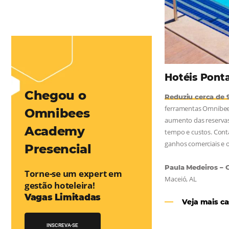
mentou em 1.000% Suas Vendas
na
Friday, cada dia conta — e cada clique pode se transformar em
esse desafio e, junto à equipe da Niara, implementou duas
e eficaz. O resultado? Um aumento...