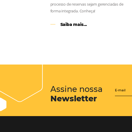
CENTRAL de RESERV
transforme cotações of
em reservas online
Uma solução que auxilia os hoteleir
aumento da conversão de cotações 
Email, Telefone e Whatsapp, de form
prática. Permitindo que todas as et
processo de reservas sejam gerenci
forma integrada. Conheça!