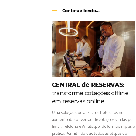
Como o Le Canton
Au
Black Friday
Em datas estratégicas como a Black 
uma reserva. O Le Canton entendeu 
soluções da Omnibees de forma ágil 
Continue lendo...