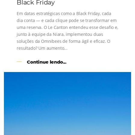
s
l
Como o Le Canton
Aumentou
em 1.000% Suas Vendas
na
Black Friday