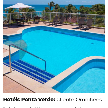
Em datas estratégicas como a Black Friday, cada
dia conta — e cada clique pode se transformar e
uma reserva. O Le Canton entendeu esse desafio 
junto à equipe da Niara, implementou duas
soluções da Omnibees de forma ágil e eficaz. O
resultado? Um aumento...
Continue lendo...