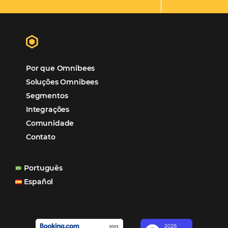
Hotéis Ponta Verde:
Cliente Omni
“O uso d
Reduziu cerca de 90% o processo manual.
ferramentas Omnibees com certeza vem contribuindo p
aumento das reservas, produtividade e rentabilidade, a
reduzir tempo e custos. Contar com a parceria da Omni
garantia de ganhos comerciais e operacionais”
Paula Medeiros – Gerente Comercial
Maceió, AL
Veja mais cases