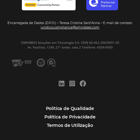
Assine nossa
Newsletter
CADASTRAR
Alternative:
Por que Omnibees
Soluções Omnibees
Segmentos
Integrações