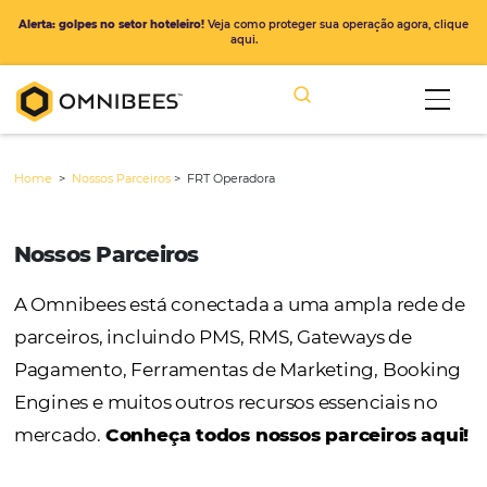
Alerta: golpes no setor hoteleiro!
Veja como proteger sua operação ago
aqui.
Home
>
Nossos Parceiros
>
FRT Operadora
Nossos Parceiros
A Omnibees está conectada a uma ampla r
parceiros, incluindo PMS, RMS, Gateways de
Pagamento, Ferramentas de Marketing, Bo
Engines e muitos outros recursos essenciais