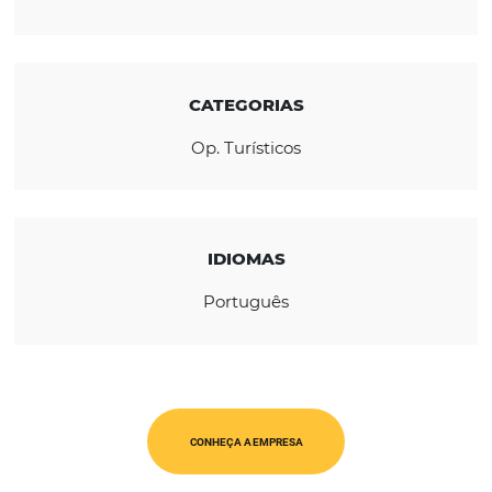
viagens realizarem um atendimento qualif
com rapidez e autonomia.
REGIÃO
América Latina
CATEGORIAS
Op. Turísticos