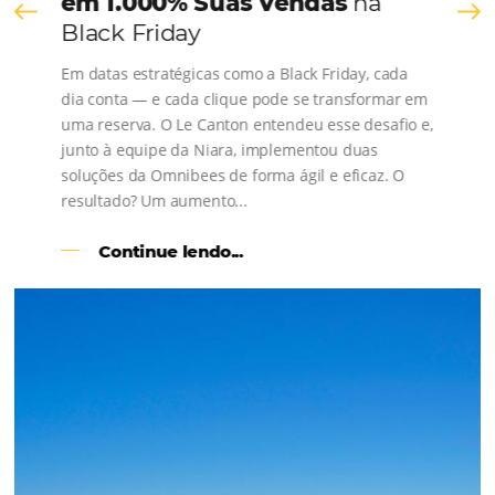
os depoimentos de nossos clientes.
s
l
Como o Le Canton
Aumentou
em 1.000% Suas Vendas
na
Black Friday