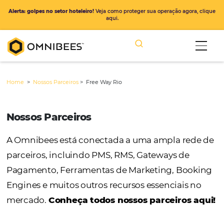
Alerta: golpes no setor hoteleiro!
Veja como proteger sua operação ago
aqui.
Home
>
Nossos Parceiros
>
Free Way Rio
Nossos Parceiros
A Omnibees está conectada a uma ampla r
parceiros, incluindo PMS, RMS, Gateways de
Pagamento, Ferramentas de Marketing, Bo
Engines e muitos outros recursos essenciais