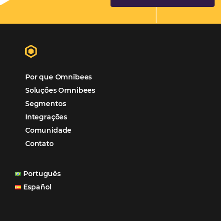
Hotéis Ponta Verde:
Cliente Omni
“O uso d
Reduziu cerca de 90% o processo manual.
ferramentas Omnibees com certeza vem contribuindo p
aumento das reservas, produtividade e rentabilidade, a
reduzir tempo e custos. Contar com a parceria da Omni
garantia de ganhos comerciais e operacionais”
Paula Medeiros – Gerente Comercial
Maceió, AL
Veja mais cases