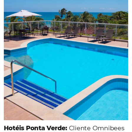
Em datas estratégicas como a Black Friday, cada
dia conta — e cada clique pode se transformar e
uma reserva. O Le Canton entendeu esse desafio 
junto à equipe da Niara, implementou duas
soluções da Omnibees de forma ágil e eficaz. O
resultado? Um aumento...
Continue lendo...