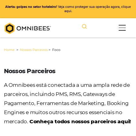
Alerta: golpes no setor hoteleiro!
Veja como proteger sua operação ago
aqui.
Home
>
Nossos Parceiros
>
Foco
Nossos Parceiros
A Omnibees está conectada a uma ampla r
parceiros, incluindo PMS, RMS, Gateways de
Pagamento, Ferramentas de Marketing, Bo
Engines e muitos outros recursos essenciais