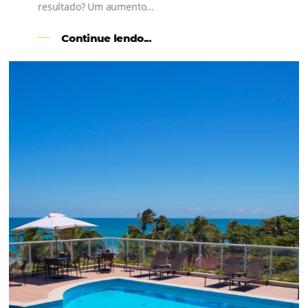
l
Como o Le Canton
Aumentou
em 1.000% Suas Vendas
na
Black Friday
Em datas estratégicas como a Black Friday, cada
dia conta — e cada clique pode se transformar e
uma reserva. O Le Canton entendeu esse desafio 
junto à equipe da Niara, implementou duas
soluções da Omnibees de forma ágil e eficaz. O
resultado? Um aumento...