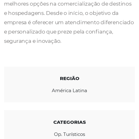
A
Foco Operadora de Turismo e Eventos
e
mercado desde 2009 entregando aos cliente
melhores opções na comercialização de des
e hospedagens. Desde o início, o objetivo d
empresa é oferecer um atendimento difere
e personalizado que preze pela confiança,
segurança e inovação.