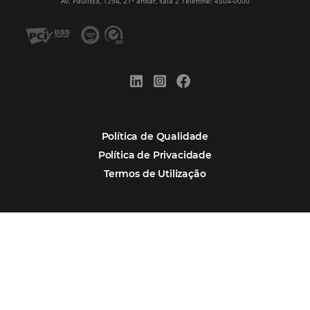
Alternative:
Por que Omnibees
Soluções Omnibees
Segmentos
Integrações
Comunidade
Contato
Português
Español