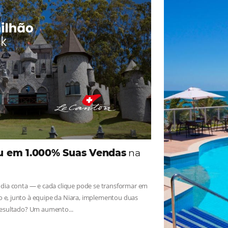
ade
Omnibees
iga as novidades e conheça os depoimentos de nossos c