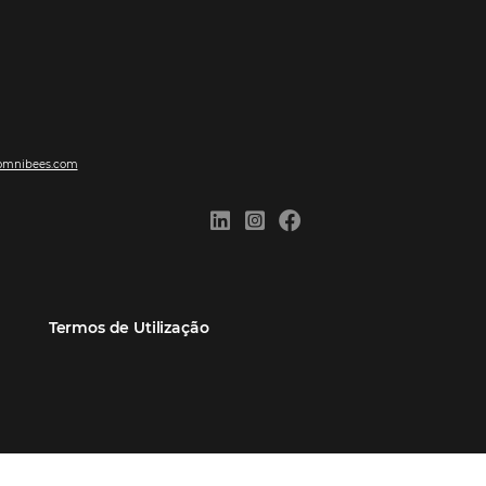
ões
Comunidade
Contato
eiros
Omnibees Academy
Atendimento ao Cliente
Parceiro
Blog
Reclame Aqui
Webinars Omnibees
Carreiras
Casos de Sucesso
Medidas de atuação