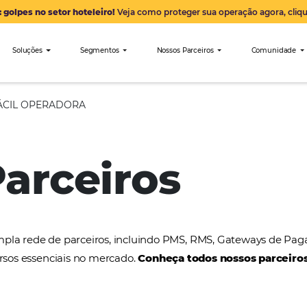
Alerta: golpes no setor hoteleiro!
Veja como proteger sua 
nibees
Soluções
Segmentos
Nossos Parceiro
FÉRIAS FÁCIL OPERADORA
 Parceiros
a uma ampla rede de parceiros, incluindo PMS, RMS
tros recursos essenciais no mercado.
Conheça todos