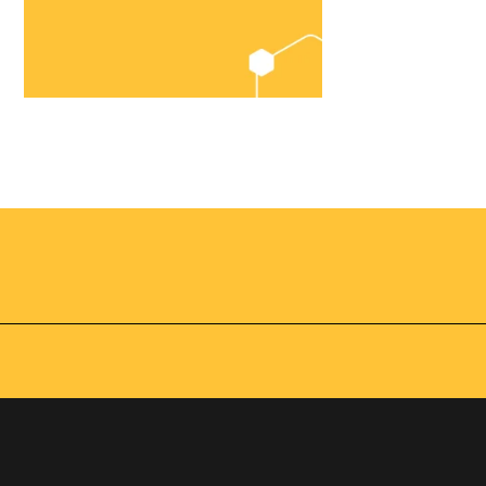
Chegou o
Omnibees
Academy
AS:
Presencial
fline
Torne-se um expert em
gestão hoteleira!
os no
Vagas Limitadas
vindas por
a simples e
apas do
INSCREVA-SE
adas de