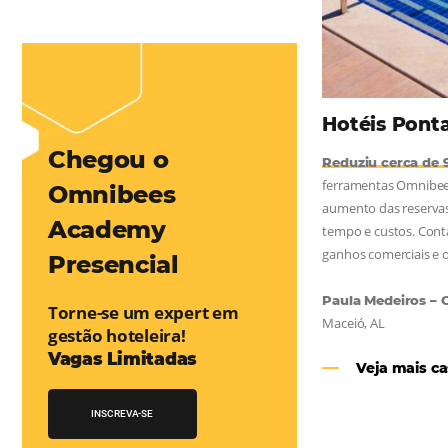
mentou em 1.000% Suas Vendas
na
Friday, cada dia conta — e cada clique pode se transformar em
esse desafio e, junto à equipe da Niara, implementou duas
e eficaz. O resultado? Um aumento...