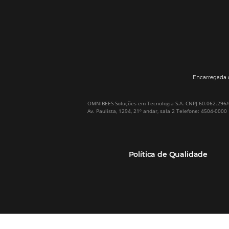
Por que Omnibees
Soluções Omnibees
Sobre a Omnibees
HotéisNet / Operadoras
A Omnibees em números
Gestor de Canais
Nossos Clientes
Bee2Pay Pagamentos
Nossa Equipe
Seguros
Casos de Sucesso
Motor de Reservas
Projeto PT
Website
(RGPC) – Portugal
Central de Reservas
Calculadora de ROI
CRM e Automação de