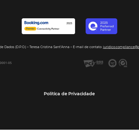
Segmentos
Integraç
Dados de Mercado
Pousadas
Nossos Parc
Inteligência de Dados
Hotéis
Seja nosso 
GDS Sabre, Amadeus
Redes Hoteleiras
Integração PMS
Resorts e Spas
Bee2Bee – Extranet
Agências de Viagens
Bee2Bee – Pagamento
Operadoras Turísticas
Seguro
TMCs
Bee2Bee – Operadora e
Empresas