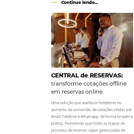
Como o Le Canton
Au
Black Friday
Em datas estratégicas como a Black 
uma reserva. O Le Canton entendeu 
soluções da Omnibees de forma ágil 
Continue lendo...