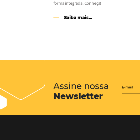
CENTRAL de RESERV
transforme cotações of
em reservas online
Uma solução que auxilia os hoteleir
aumento da conversão de cotações 
Email, Telefone e Whatsapp, de form
prática. Permitindo que todas as et
processo de reservas sejam gerenci
forma integrada. Conheça!