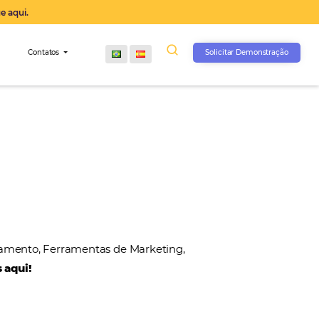
operação agora, clique aqui.
s
Comunidade
Contatos
, Gateways de Pagamento, Ferramentas de Marketin
 nossos parceiros aqui!