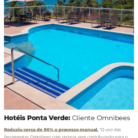
uma reserva. O Le Canton entendeu esse desafio 
junto à equipe da Niara, implementou duas
soluções da Omnibees de forma ágil e eficaz. O
resultado? Um aumento...
Continue lendo...