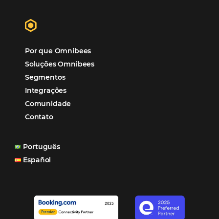
Hotéis Ponta Verde:
Cliente Omni
“O uso d
Reduziu cerca de 90% o processo manual.
ferramentas Omnibees com certeza vem contribuindo p
aumento das reservas, produtividade e rentabilidade, a
reduzir tempo e custos. Contar com a parceria da Omni
garantia de ganhos comerciais e operacionais”
Paula Medeiros – Gerente Comercial
Maceió, AL
Veja mais cases