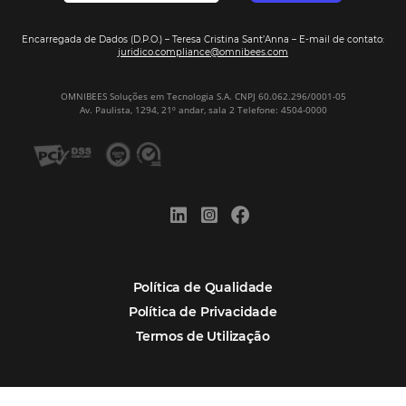
Assine nossa
Newsletter
CADASTRAR
Alternative:
Por que Omnibees
Soluções Omnibees
Segmentos
Integrações
Comunidade