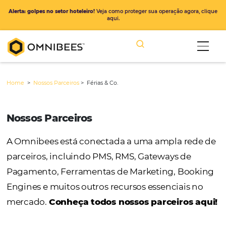
Alerta: golpes no setor hoteleiro!
Veja como proteger sua operação ago
aqui.
Home
>
Nossos Parceiros
>
Férias & Co.
Nossos Parceiros
A Omnibees está conectada a uma ampla r
parceiros, incluindo PMS, RMS, Gateways de
Pagamento, Ferramentas de Marketing, Bo
Engines e muitos outros recursos essenciais