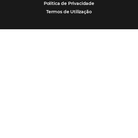
Soluções Omnibees
Segmentos
Integrações
Comunidade
Contato
Português
Español