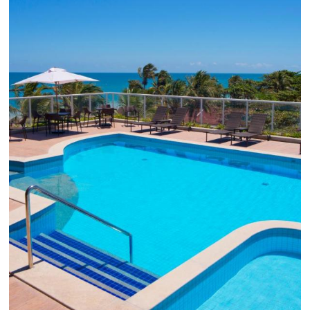
em 1.000% Suas Vendas
na
Black Friday
Em datas estratégicas como a Black Friday, cada
dia conta — e cada clique pode se transformar e
uma reserva. O Le Canton entendeu esse desafio 
junto à equipe da Niara, implementou duas
soluções da Omnibees de forma ágil e eficaz. O
resultado? Um aumento...
Continue lendo...