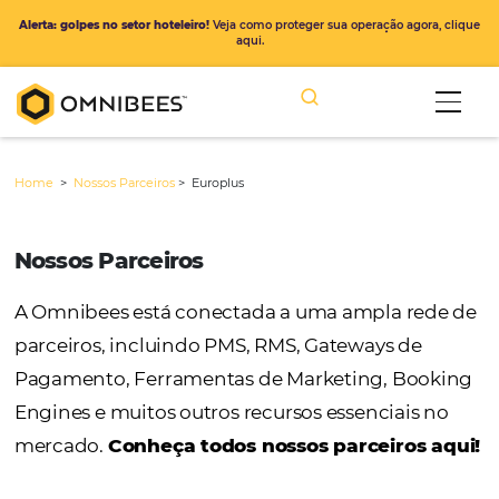
Alerta: golpes no setor hoteleiro!
Veja como proteger sua operação ago
aqui.
Home
>
Nossos Parceiros
>
Europlus
Nossos Parceiros
A Omnibees está conectada a uma ampla r
parceiros, incluindo PMS, RMS, Gateways de
Pagamento, Ferramentas de Marketing, Bo
Engines e muitos outros recursos essenciais