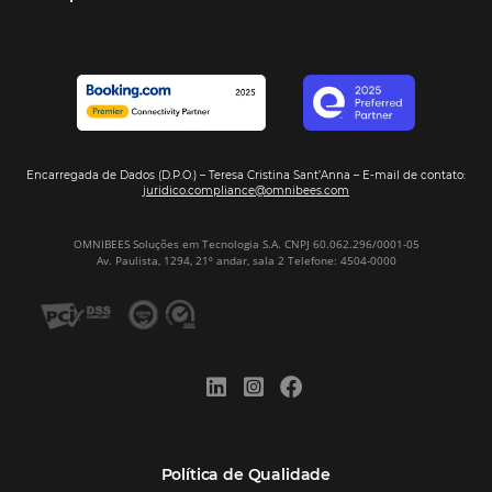
Veja mais cases
Assine nossa
Newsletter
CADASTRAR
Alternative:
Por que Omnibees