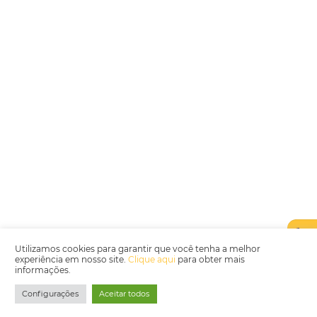
Encarregada de Dados (D.P.O.) – Teresa Cristina Sant’Anna – E-mail de
juridico.compliance@omnibees.com
OMNIBEES Soluções em Tecnologia S.A. CNPJ 60.062.296/0001-0
Av. Paulista, 1294, 21º andar, sala 2 Telefone: 4504-0000
Política de Qualidade
Política de Privacidade
Termos de Utilização