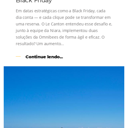
s
l
Como o Le Canton
Aumentou
em 1.000% Suas Vendas
na
Black Friday
Em datas estratégicas como a Black Friday, cada