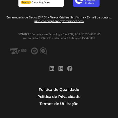
Assine nossa
Newsletter
CADASTRAR
Alternative:
Por que Omnibees
Soluções Omnibees
Segmentos
Integrações