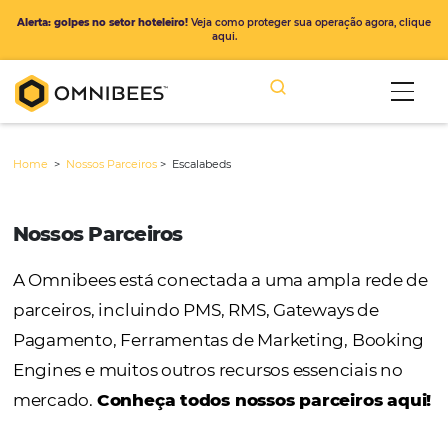
Alerta: golpes no setor hoteleiro!
Veja como proteger sua operação ago
aqui.
Home
>
Nossos Parceiros
>
Escalabeds
Nossos Parceiros
A Omnibees está conectada a uma ampla r
parceiros, incluindo PMS, RMS, Gateways de
Pagamento, Ferramentas de Marketing, Bo
Engines e muitos outros recursos essenciais