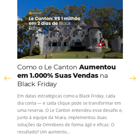
CONHEÇA A EMPRESA
Comunidade
Omnibees
Consulte nossos conteúdos, siga as novidades e 
os depoimentos de nossos clientes.
s
l