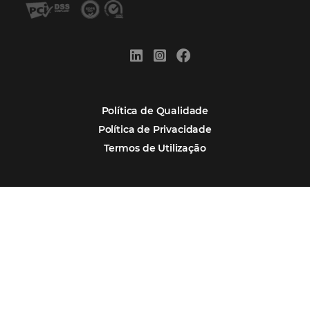
Por que Omnibees
Soluções Omnibees
Segmentos
Integrações
Comunidade
Contato
Português
Español