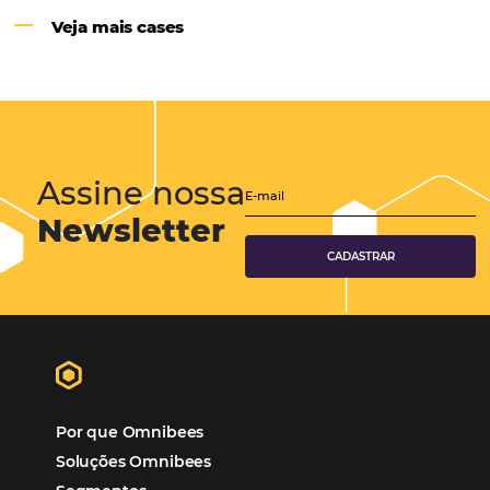
Hotéis Ponta Verde:
Cliente Omni
“O uso d
Reduziu cerca de 90% o processo manual.
ferramentas Omnibees com certeza vem contribuindo p
aumento das reservas, produtividade e rentabilidade, a
reduzir tempo e custos. Contar com a parceria da Omni
garantia de ganhos comerciais e operacionais”