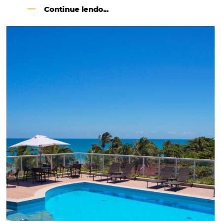
Como o Le Canton
Aumentou
em 1.000% Suas Vendas
na
Black Friday
Em datas estratégicas como a Black Friday, cada
dia conta — e cada clique pode se transformar e
uma reserva. O Le Canton entendeu esse desafio 
junto à equipe da Niara, implementou duas
soluções da Omnibees de forma ágil e eficaz. O
resultado? Um aumento...
Continue lendo...