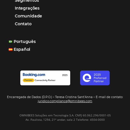
Paula Medeiros – Gerente Comercial
Maceió, AL
Veja mais cases
Assine nossa
Newsletter
CADASTRAR
Alternative: