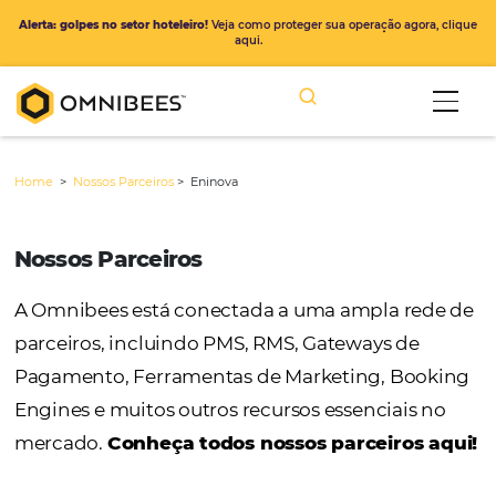
Alerta: golpes no setor hoteleiro!
Veja como proteger sua operação ago
aqui.
Home
>
Nossos Parceiros
>
Eninova
Nossos Parceiros
A Omnibees está conectada a uma ampla r
parceiros, incluindo PMS, RMS, Gateways de
Pagamento, Ferramentas de Marketing, Bo
Engines e muitos outros recursos essenciais