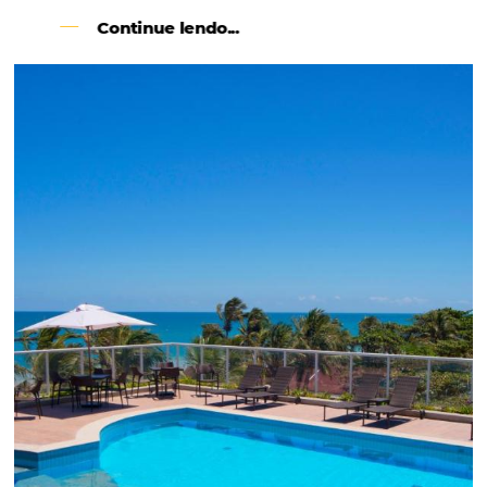
Como o Le Canton
Aumentou
em 1.000% Suas Vendas
na
Black Friday
Em datas estratégicas como a Black Friday, cada
dia conta — e cada clique pode se transformar e
uma reserva. O Le Canton entendeu esse desafio 
junto à equipe da Niara, implementou duas
soluções da Omnibees de forma ágil e eficaz. O
resultado? Um aumento...
Continue lendo...