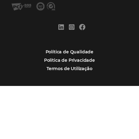
Por que Omnibees
Soluções Omnibees
Segmentos
Integrações
Comunidade
Contato
Português
Español