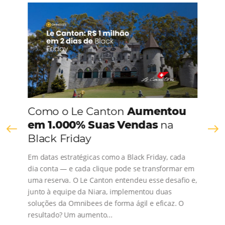
CONHEÇA A EMPRESA
Comunidade
Omnibees
Consulte nossos conteúdos, siga as novidades e 
os depoimentos de nossos clientes.
s
l