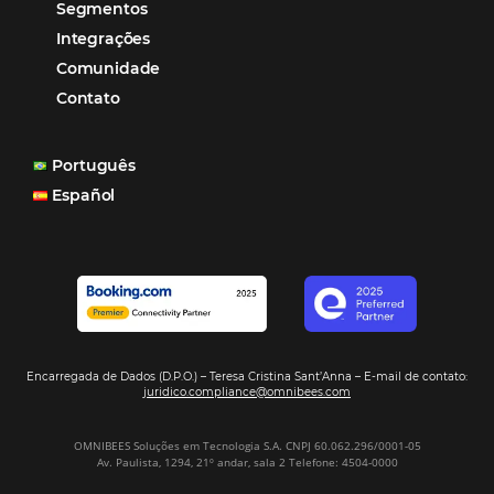
garantia de ganhos comerciais e operacionais”
Paula Medeiros – Gerente Comercial
Maceió, AL
Veja mais cases
Assine nossa
Newsletter
CADASTRAR
Alternative: