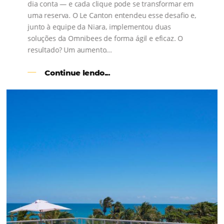
s
l
Como o Le Canton
Aumentou
em 1.000% Suas Vendas
na
Black Friday
Em datas estratégicas como a Black Friday, cada
dia conta — e cada clique pode se transformar e
uma reserva. O Le Canton entendeu esse desafio 