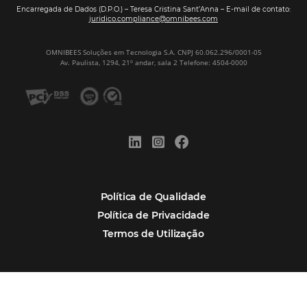
Assine nossa
Newsletter
CADASTRAR
Alternative:
Por que Omnibees
Soluções Omnibees
Segmentos
Integrações
Comunidade
Contato