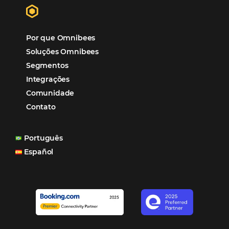
“O uso d
Reduziu cerca de 90% o processo manual.
ferramentas Omnibees com certeza vem contribuindo p
aumento das reservas, produtividade e rentabilidade, a
reduzir tempo e custos. Contar com a parceria da Omni
garantia de ganhos comerciais e operacionais”
Paula Medeiros – Gerente Comercial
Maceió, AL
Veja mais cases