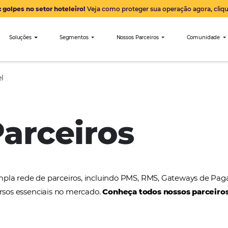
Alerta: golpes no setor hoteleiro!
Veja como proteger sua 
nibees
Soluções
Segmentos
Nossos Parceiro
Elite Travel
 Parceiros
a uma ampla rede de parceiros, incluindo PMS, RMS
tros recursos essenciais no mercado.
Conheça todos