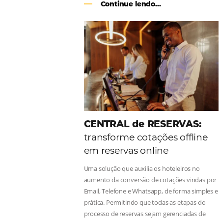
Como o Le Canton
Au
Black Friday
Em datas estratégicas como a Black 
uma reserva. O Le Canton entendeu 
soluções da Omnibees de forma ágil 
Continue lendo...