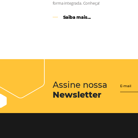
CENTRAL de RESERV
transforme cotações of
em reservas online
Uma solução que auxilia os hoteleir
aumento da conversão de cotações 
Email, Telefone e Whatsapp, de form
prática. Permitindo que todas as et
processo de reservas sejam gerenci
forma integrada. Conheça!