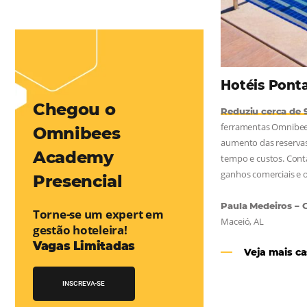
mentou em 1.000% Suas Vendas
na
Friday, cada dia conta — e cada clique pode se transformar em
esse desafio e, junto à equipe da Niara, implementou duas
e eficaz. O resultado? Um aumento...