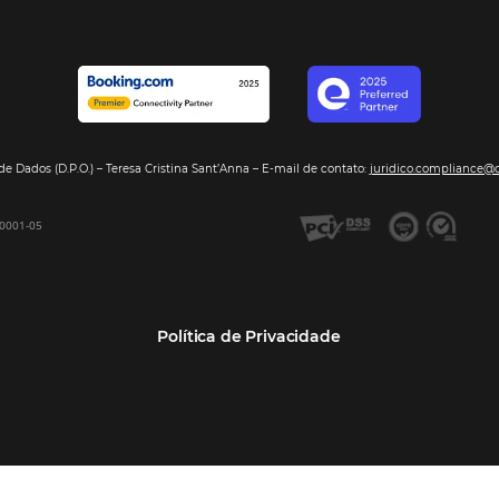
Segmentos
Integraç
Dados de Mercado
Pousadas
Nossos Parc
Inteligência de Dados
Hotéis
Seja nosso 
GDS Sabre, Amadeus
Redes Hoteleiras
Integração PMS
Resorts e Spas
Bee2Bee – Extranet
Agências de Viagens
Bee2Bee – Pagamento
Operadoras Turísticas
Seguro
TMCs
Bee2Bee – Operadora e
Empresas