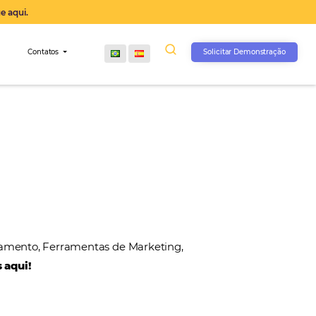
operação agora, clique aqui.
s
Comunidade
Contatos
, Gateways de Pagamento, Ferramentas de Marketin
 nossos parceiros aqui!