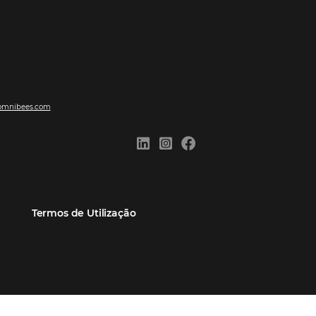
ões
Comunidade
Contato
eiros
Omnibees Academy
Atendimento ao Cliente
Parceiro
Blog
Reclame Aqui
Webinars Omnibees
Carreiras
Casos de Sucesso
Medidas de atuação