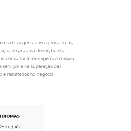
ternacionais em pacotes de viagens, passagens aéreas
ses de trem, organização de grupos e feiras, hotéis,
tos e toda e qualquer consultoria de viagem. A missã
do atendimento, dos serviços e na superação das
lização, crescimento e resultados no negócio.