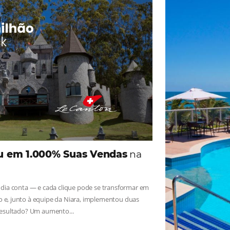
ade
Omnibees
iga as novidades e conheça os depoimentos de nossos c