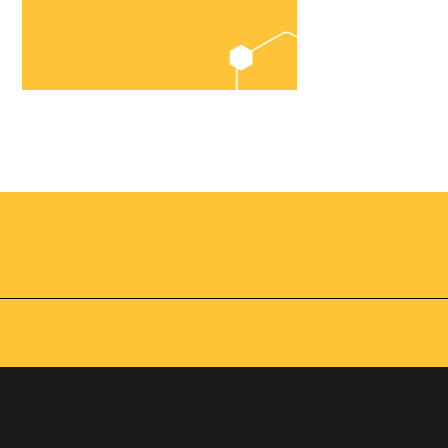
Chegou o
Omnibees
Academy
AS:
Presencial
fline
Torne-se um expert em
gestão hoteleira!
os no
Vagas Limitadas
vindas por
a simples e
apas do
INSCREVA-SE
adas de