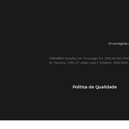
Por que Omnibees
Soluções Omnibees
Sobre a Omnibees
HotéisNet / Operadoras
A Omnibees em números
Gestor de Canais
Nossos Clientes
Bee2Pay Pagamentos
Nossa Equipe
Seguros
Casos de Sucesso
Motor de Reservas
Projeto PT
Website
(RGPC) – Portugal
Central de Reservas
Calculadora de ROI
CRM e Automação de