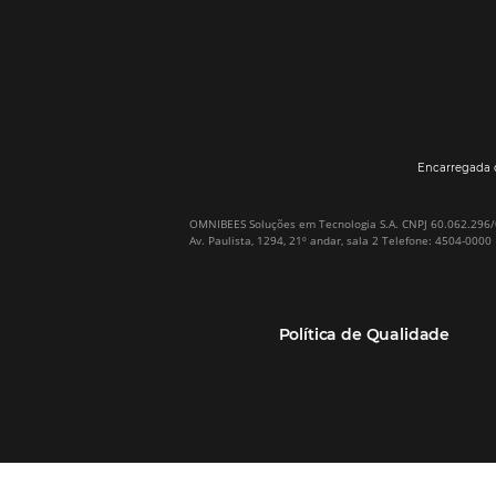
Por que Omnibees
Soluções Omnibees
Sobre a Omnibees
HotéisNet / Operadoras
A Omnibees em números
Gestor de Canais
Nossos Clientes
Bee2Pay Pagamentos
Nossa Equipe
Seguros
Casos de Sucesso
Motor de Reservas
Projeto PT
Website
(RGPC) – Portugal
Central de Reservas
Calculadora de ROI
CRM e Automação de