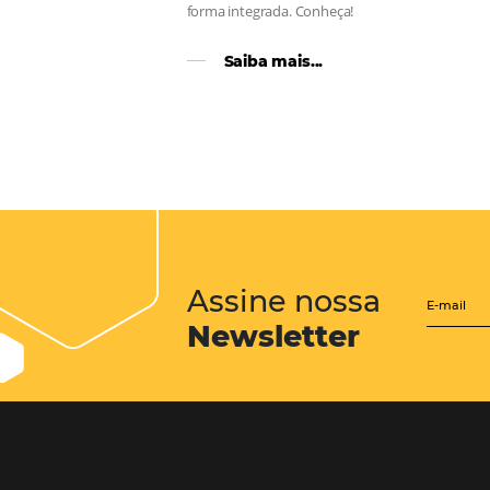
CENTRAL de RESERV
transforme cotações of
em reservas online
Uma solução que auxilia os hoteleir
aumento da conversão de cotações 
Email, Telefone e Whatsapp, de form
prática. Permitindo que todas as et
processo de reservas sejam gerenci
forma integrada. Conheça!