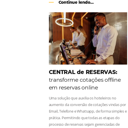
Como o Le Canton
Au
Black Friday
Em datas estratégicas como a Black 
uma reserva. O Le Canton entendeu 
soluções da Omnibees de forma ágil 
Continue lendo...