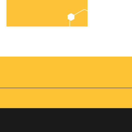
Chegou o
Omnibees
Academy
AS:
Presencial
fline
Torne-se um expert em
gestão hoteleira!
os no
Vagas Limitadas
vindas por
a simples e
apas do
INSCREVA-SE
adas de