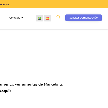
operação agora, clique aqui.
s
Comunidade
Contatos
, Gateways de Pagamento, Ferramentas de Marketin
 nossos parceiros aqui!