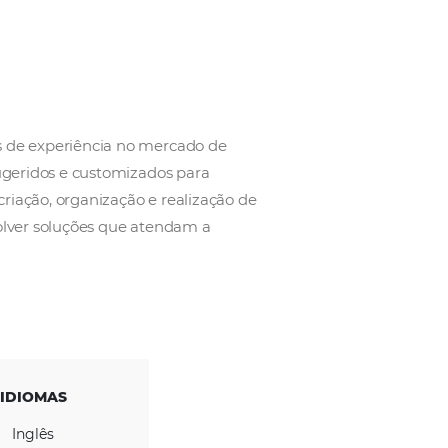
l
com mais de 29 anos de experiência no mercado de
artir de roteiros sugeridos e customizados para
é especializada na criação, organização e realização 
ra avaliar e desenvolver soluções que atendam a