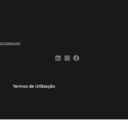
ões
Comunidade
Contato
eiros
Omnibees Academy
Atendimento ao Cliente
Parceiro
Blog
Reclame Aqui
Webinars Omnibees
Carreiras
Casos de Sucesso
Medidas de atuação