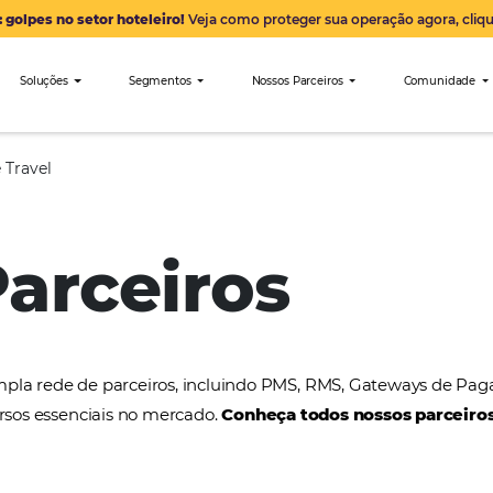
Alerta: golpes no setor hoteleiro!
Veja como proteger sua 
nibees
Soluções
Segmentos
Nossos Parceiro
Easy Time Travel
 Parceiros
a uma ampla rede de parceiros, incluindo PMS, RMS
tros recursos essenciais no mercado.
Conheça todos