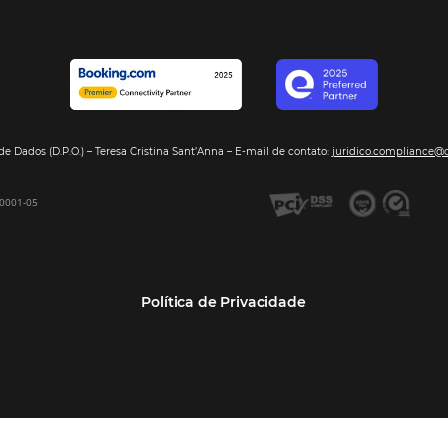
Segmentos
Integraç
Dados de Mercado
Pousadas
Nossos Parc
Inteligência de Dados
Hotéis
Seja nosso 
GDS Sabre, Amadeus
Redes Hoteleiras
Integração PMS
Resorts e Spas
Bee2Bee – Extranet
Agências de Viagens
Bee2Bee – Pagamento
Operadoras Turísticas
Seguro
TMCs
Bee2Bee – Operadora e
Empresas