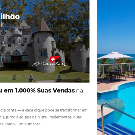
ade
Omnibees
iga as novidades e conheça os depoimentos de nossos c