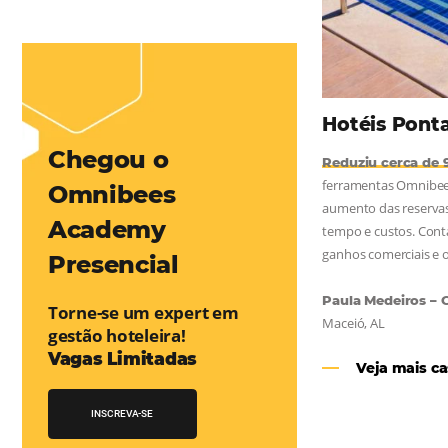
mentou em 1.000% Suas Vendas
na
Friday, cada dia conta — e cada clique pode se transformar em
esse desafio e, junto à equipe da Niara, implementou duas
e eficaz. O resultado? Um aumento...