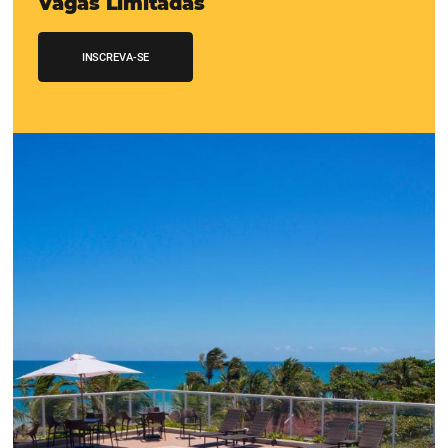
CENTRAL de RESERVAS:
transfor
cotações offline em reservas online
Uma solução que auxilia os hoteleiros no aumento da c
de cotações vindas por Email, Telefone e Whatsapp, de 
simples e prática. Permitindo que todas as etapas do p
de reservas sejam gerenciadas de forma integrada. Con
Saiba mais...
Chegou o Omnibees
Academy Presencial