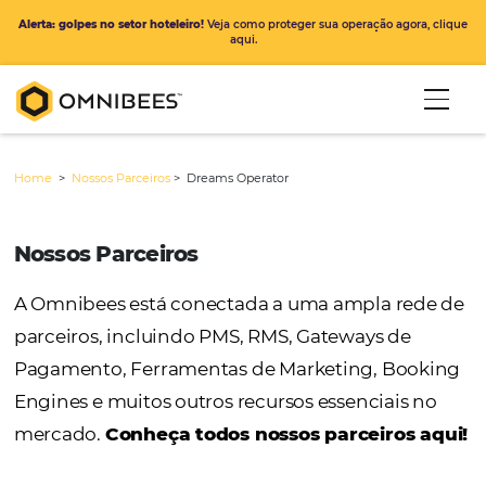
Alerta: golpes no setor hoteleiro!
Veja como proteger sua operação ago
aqui.
Home
>
Nossos Parceiros
>
Dreams Operator
Nossos Parceiros
A Omnibees está conectada a uma ampla r
parceiros, incluindo PMS, RMS, Gateways de
Pagamento, Ferramentas de Marketing, Bo
Engines e muitos outros recursos essenciais