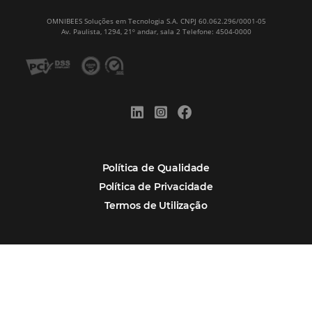
Assine nossa
Newsletter
CADASTRAR
Alternative:
Por que Omnibees
Soluções Omnibees
Segmentos