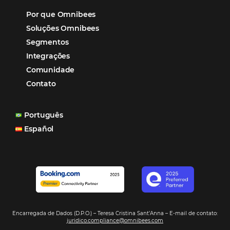
Hotéis Ponta Verde:
Cliente Omni
“O uso d
Reduziu cerca de 90% o processo manual.
ferramentas Omnibees com certeza vem contribuindo p
aumento das reservas, produtividade e rentabilidade, a
reduzir tempo e custos. Contar com a parceria da Omni
garantia de ganhos comerciais e operacionais”
Paula Medeiros – Gerente Comercial
Maceió, AL
Veja mais cases