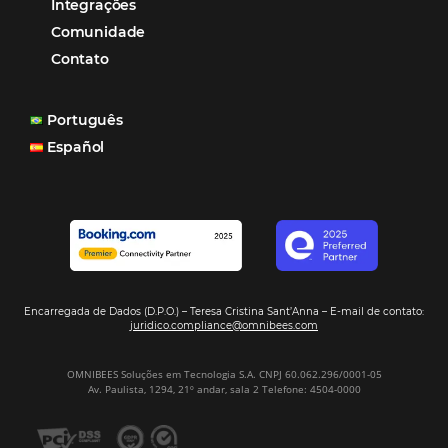
Paula Medeiros – Gerente Comercial
Maceió, AL
Veja mais cases
Assine nossa
Newsletter
CADASTRAR
Alternative: