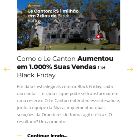
CONHEÇA A EMPRESA
Comunidade
Omnibees
Consulte nossos conteúdos, siga as novidades e 
os depoimentos de nossos clientes.
s
l