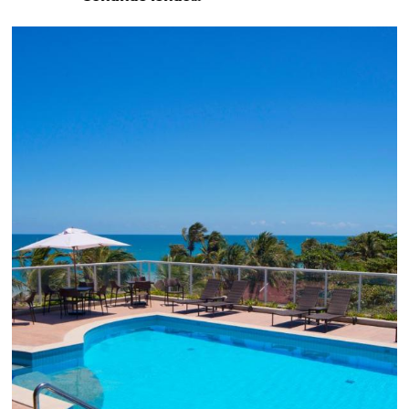
Como o Le Canton
Aumentou
em 1.000% Suas Vendas
na
Black Friday
Em datas estratégicas como a Black Friday, cada
dia conta — e cada clique pode se transformar e
uma reserva. O Le Canton entendeu esse desafio 
junto à equipe da Niara, implementou duas
soluções da Omnibees de forma ágil e eficaz. O
resultado? Um aumento...
Continue lendo...