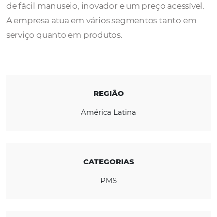
A CadHotel
é um software de gerenciamen
para hotel ou pousada de pequeno e médio
de fácil manuseio, inovador e um preço aces
A empresa atua em vários segmentos tanto
serviço quanto em produtos.
REGIÃO
América Latina