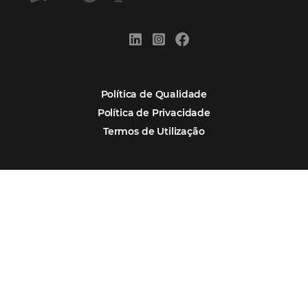
Por que Omnibees
Soluções Omnibees
Segmentos
Integrações
Comunidade
Contato
Português
Español