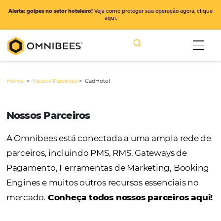
Alerta: golpes no setor hoteleiro!
Veja como proteger sua operação ago
aqui.
Home
>
Nossos Parceiros
>
CadHotel
Nossos Parceiros
A Omnibees está conectada a uma ampla r
parceiros, incluindo PMS, RMS, Gateways de
Pagamento, Ferramentas de Marketing, Bo
Engines e muitos outros recursos essenciais