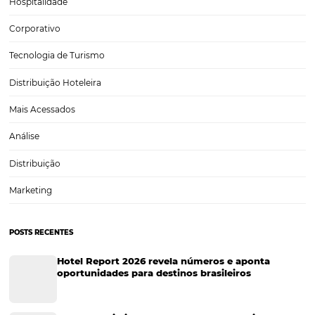
Concorrência hoteleira: como analisar, aprender 
colocar em prática boas estratégias
A concorrência hoteleira é um assunto de extrema relevância, pois a
diretamente as chances do hoteleiro de sucesso. Os hoteleiros prec
entender e estudar os fatores da concorrência, como a localização, a
sociais, o comportamento do consumidor, os preços,…
CATEGORIAS
Tecnologia
Eventos de Turismo
Tecnologia para Hotelaria