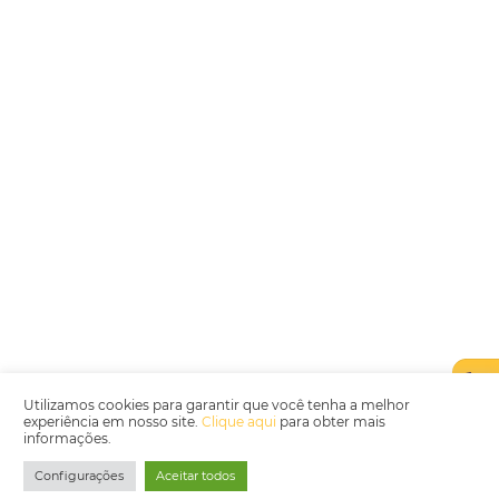
Encarregada de Dados (D.P.O.) – Teresa Cristina Sant’Anna – E-mail de
juridico.compliance@omnibees.com
OMNIBEES Soluções em Tecnologia S.A. CNPJ 60.062.296/0001-0
Av. Paulista, 1294, 21º andar, sala 2 Telefone: 4504-0000
Política de Qualidade
Política de Privacidade
Termos de Utilização