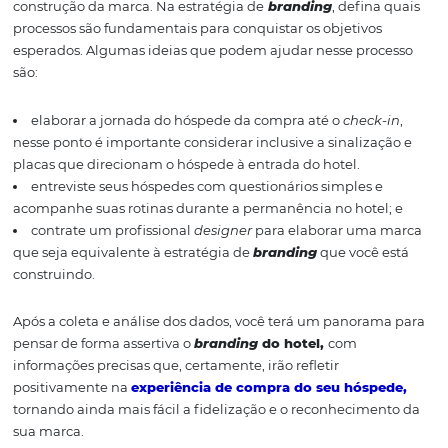
público, a identidade precisa estar presente nas ações d
marketing
, no atendimento, nos processos e principalm
nos serviços oferecidos. Para começar essa jornada, sep
três pontos importantes para traçar uma estratégia de
b
eficiente. Acompanhe.
Alinhe os processos: defi
posicionamento
Na etapa de planejamento, defina claramente em um
cronograma quanto cada ação será efetuada no process
construção da marca. Na estratégia de
branding
, defin
processos são fundamentais para conquistar os objetivo
esperados. Algumas ideias que podem ajudar nesse pro
são: