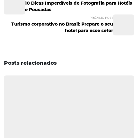
●
Day use: aprenda o 
é e como utilizar para sal
seu hotel na baixa
temporada
●
Conheça cinco dicas
para melhorar a
disponibilidade de seus
quartos e aumentar as
vendas
Conheça a Omnibees