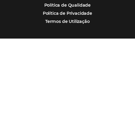
oportunidades para destinos brasileiros
Corpus Christi 2026 revela demanda mais
distribuída e oportunidades para turismo n
Corpus Christi 2026: destinos mais procur
tendências de compra dos viajantes
Nova integração Niara + Asksuite: transfo
conversas em reservas
Estudo da Omnibees aponta que reservas 
hotéis cresceram 8% em 2025