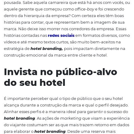
Conte uma história ún
ao seu hóspede
Storytelling
pode parecer uma expressão muito diferen
remete a algo que faz parte da vida de todo mundo.
Stor
nada mais é do que a boa e velha técnica de contar histó
Usar essa habilidade na
comunicação do seu hotel
, a
aproximá-lo do seu hóspede, constrói uma ligação emoc
atrai bastante atenção de novos hóspedes. Conte ao seu
a história do hotel, como ele surgiu, como se desenvolve
longo do tempo, quem foram seus fundadores e todos o
curiosos
que aconteceram ali.
Conheça: 9 passos para você,