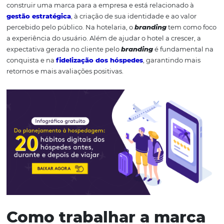
O que é
branding
?
As ações para alinhamento do posicionamento e valores
marca é chamado de
branding
. Essa estratégia tem co
objetivo despertar sensações que liguem o cliente à su
no momento de decisão de compra.
Branding
é o ato d
construir uma marca para a empresa e está relacionado
gestão estratégica
, à criação de sua identidade e ao val
percebido pelo público. Na hotelaria, o
branding
tem co
a experiência do usuário. Além de ajudar o hotel a cresce
expectativa gerada no cliente pelo
branding
é fundame
conquista e na
fidelização dos hóspedes
, garantindo m
retornos e mais avaliações positivas.