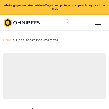
Alerta: golpes no setor hoteleiro!
Veja como proteger sua operação ago
aqui.
Home
> Blog >
Construindo uma marca