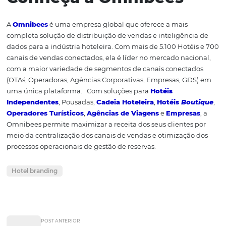
hotel dos sonhos
, desde o momento da reserva até o pó
compra.
Gostou do conteúdo sobr
hotel branding
? Confira
estes três artigos que p
ajudar você a melhorar a
gestão do seu hotel:
●
10 Dicas Imperdíveis
Fotografia para Hotéis e
Pousadas