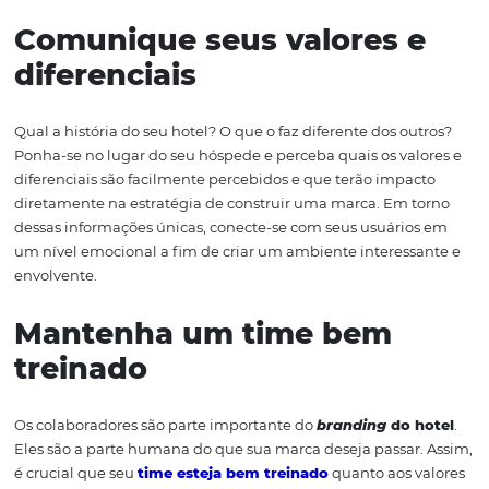
elaborar a jornada do hóspede da compra até o
check
nesse ponto é importante considerar inclusive a sinaliza
placas que direcionam o hóspede à entrada do hotel.
entreviste seus hóspedes com questionários simples 
acompanhe suas rotinas durante a permanência no hote
contrate um profissional
designer
para elaborar uma
que seja equivalente à estratégia de
branding
que você 
construindo.
Após a coleta e análise dos dados, você terá um panora
pensar de forma assertiva o
branding
do hotel,
com
informações precisas que, certamente, irão refletir
positivamente na
experiência de compra do seu hósp
tornando ainda mais fácil a fidelização e o reconhecime
sua marca.
Comunique seus valores 