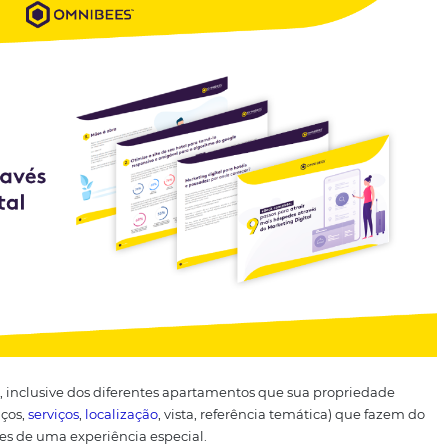
dele!
Lembre-se também que, nas OTA´s, o seu cliente está 
o banheiro, que podem parecer desinteressantes para as r
fazer o cadastro do seu hotel para venda. Uma boa foto do 
 segurança para o viajante.
Considere ter fotos de todas as
idas;