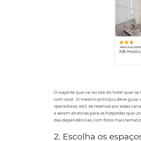
para alimentar os canais de ve
imagens que mostram os quartos
de imagem que funciona bem
estabeleça imagens que vão para
deve conter o melhor e maior ca
panorâmicas e com detalhes va
incentivar o cliente a fechar a 