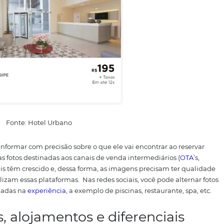
ndas, e uma segunda sessão após o término da reforma.
Fr
 e dependências do seu hotel de uma forma mais “técnica
 em
redes sociais
, por exemplo, local no qual se vê mais fotos
 o seu site, para os
canais de venda
e para as redes sociais
tálogo online com fotografias do seu hotel ou pousada.
Im
riados dos quartos, banheiros, áreas comuns e demais d
compra diretamente no seu site através do
motor de reserva
.