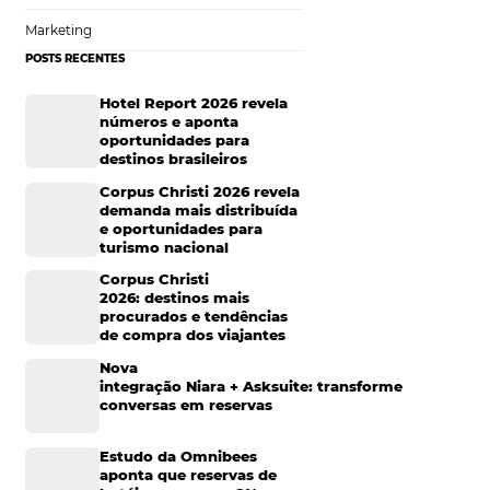
equentemente, as
” não são o tipo
Tecnologia de Turismo
 de lazer.
Por isso,
.
O
site para hotel
Distribuição Hoteleira
agens
ependências podem
Mais Acessados
Análise
Distribuição
Marketing
POSTS RECENTES
Hotel Report 2026 rev
números e aponta
oportunidades para
destinos brasileiros
Corpus Christi 2026 re