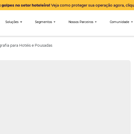
Alerta: golpes no setor hoteleiro!
Veja como proteger sua 
nibees
Soluções
Segmentos
Nossos Parceiro
eis de Fotografia para Hotéis e Pousadas