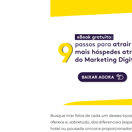
crie fotos que sejam do agrado 
produto, portanto ambientes com
exigências dos sites online ao 
toalhas e
amenities
passa muita
Exterior do Hotel;
Interior do Hotel
;
Arredores;
Instalações;
Lobby;
Serviço de alimentação e beb
Fotos da equipe;
Fotos
lifestyle
.