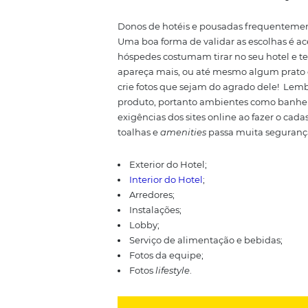
O viajante que vai ao site do ho
com você.
O mesmo princípio de
operadoras, etc). As reservas po
e serem atrativas para os hóspe
das dependências, com fotos m
2. Escolha os e
Donos de hotéis e pousadas fr
Uma boa forma de validar as escol
hóspedes costumam tirar no seu 
apareça mais, ou até mesmo al