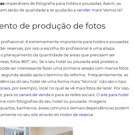
cada dia mais modernos, exigentes e digitais.
Na era da In
uma
hospedagem
antes de
reservar
e, cada dia mais,
gestor
ue mil palavras.
Se o caminho para ganhar o coração dos
iência visual, mesmo aquela antes de chegar ao hotel, é u
dentre as inúmeras opções em
hotelaria
disponíveis online.
P
da devem ser parte do cartão de visitas que é o seu site e 
ramos
11 dicas
imperdíveis de fotografia para hotéis e pousa
de hospedagem serão de qualidade e te ajudarão a
vender
m
nejamento de produção de fo
eitas por um profissional, é extremamente importante para 
gócio perder reservas, por isso a escolha do profissional 
entos, tenha o planejamento da quantidade de áreas que pr
s fotos aéreas, fotos 360º, etc.
Se o seu hotel ou pousada es
 o enxoval, pode ser interessante fazer uma primeira sessã