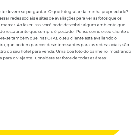
Fonte: Hotel Urbano
tel quer se informar com precisão sobre o que ele vai encont
ve guiar as fotos destinadas aos canais de venda intermedi
r esses canais têm crescido e, dessa forma, as imagens prec
des que utilizam essas plataformas.
Nas redes sociais, você
ais tematizadas na
experiência
, a exemplo de piscinas, rest
spaços, alojamentos e diferen
equentemente devem se perguntar:
O que fotografar da mi
has é acessar redes sociais e sites de avaliações para ver a
hotel e te marcar. Ao fazer isso, você pode descobrir al
gum prato do restaurante que sempre é postado.
Pense com