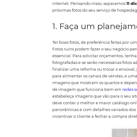
reservas dos clientes que estão 
quer checar as instalações de 
que uma imagem vale mais do q
experiência, certamente a exper
decisivos para a escolha final 
fotografias do seu hotel ou pousa
internet.
Pensando nisso, sepa
próximas fotos do seu serviço 
1. Faça um pla
Ter boas fotos, de preferência f
Fotos ruins podem fazer o seu ne
essencial. Para solicitar orçam
fotografadas e se serão necessária
finalizar uma reforma ou trocar