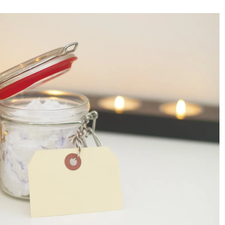
esses tipos, inclusive dos diferentes apartamentos que su
ciais (espaços,
serviços
,
localização
, vista, referência temá