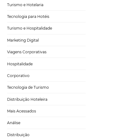
ternet, todo mundo
Tecnologia no Turismo
es
têm entendido
 hóspedes é pela
Gestão Hoteleira
m dos fatores
or essa razão, as
Sustentabilidade
seus perfis na
das. Assim, as
Turismo e Hotelaria
ais!
Vamos lá?
Tecnologia para Hotéis
tos
Turismo e Hospitalidade
Marketing Digital
hotéis e pousadas.
é uma etapa
Viagens Corporativas
ecisam ser
tá prestes a
Hospitalidade
o com menos fotos
Corporativo