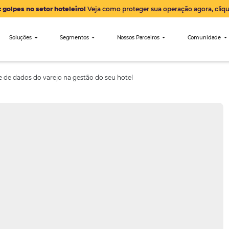
Alerta: golpes no setor hoteleiro!
Veja como proteger sua 
nibees
Soluções
Segmentos
Nossos Parceiro
r a análise de dados do varejo na gestão do seu hotel