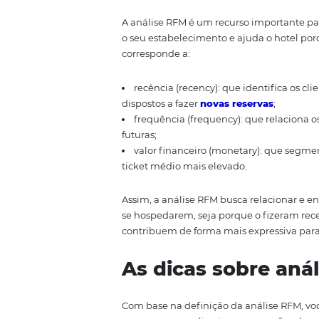
Informação é tudo para encontra
negócio. Por isso, confira nossas
A análise RFM
A análise RFM é um recurso impo
o seu estabelecimento e ajuda o
corresponde a:
recência (recency): que iden
dispostos a fazer
novas reserva
frequência (frequency): que
futuras;
valor financeiro (monetary)
ticket médio mais elevado.