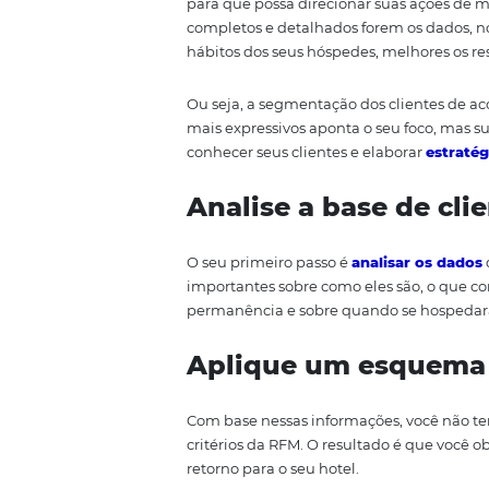
Assim, a análise RFM busca rel
se hospedarem, seja porque o f
contribuem de forma mais expres
As dicas sobre
Com base na definição da análise
para que possa direcionar suas 
completos e detalhados forem o
hábitos dos seus hóspedes, melh
Ou seja, a segmentação dos cli
mais expressivos aponta o seu fo
conhecer seus clientes e elabor