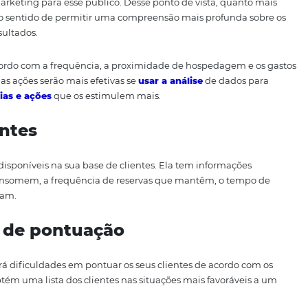
acionar e entender o comportamento daqueles clientes co
izeram recentemente, seja porque o fazem regularmente, 
siva para a receita do hotel.
 análise de dados
 RFM, você já sabe que a ideia é relacionar os clientes c
ações de marketing para esse público. Desse ponto de vist
s dados, no sentido de permitir uma compreensão mais pr
ores os resultados.
entes de acordo com a frequência, a proximidade de hosp
co, mas suas ações serão mais efetivas se
usar a análise
de
ar
estratégias e ações
que os estimulem mais.