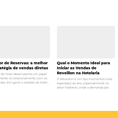
recorrente do uso de informações sobre os seus hóspedes 
obre as necessidades dos clientes e municia a direção co
de negócios.
uipe e conte com o preparo dela em ajudar e orientar sobr
ar suas reservas.
PRÓ
mportância da
Por que seu hotel precis
entes no seu hotel
site responsivo? D