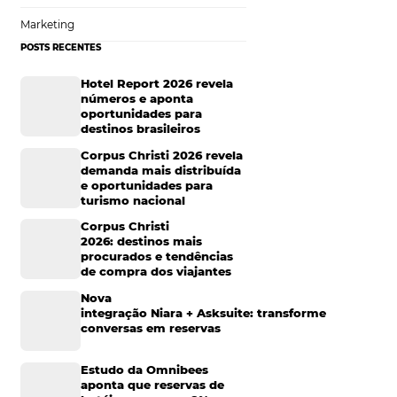
m mais chances de
Tecnologia para Hotelaria
seja porque
Marketing Hoteleiro
Mais Acessados
Análise
om maior potencial
Distribuição
a, quanto mais
ofunda sobre os
Marketing
POSTS RECENTES
Hotel Report 2026 rev
edagem e os gastos
números e aponta
 dados para
oportunidades para
destinos brasileiros
Corpus Christi 2026 re