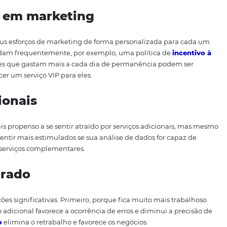
e clientes
 os dados
disponíveis na sua base de clientes. Ela tem inf
o, o que consomem, a frequência de reservas que mantêm
e hospedaram.
uema de pontuação
cê não terá dificuldades em pontuar os seus clientes de 
que você obtém uma lista dos clientes nas situações mais f
forços em marketing
ecione os seus esforços de marketing de forma personaliza
ue se hospedam frequentemente, por exemplo, uma polític