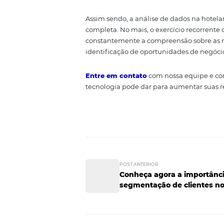
fidelidade
é uma ótima medida.
estimulados a retornar se o seu 
Ofereça serviços
Esse grupo com maior ticket méd
os hóspedes frequentes e recent
identificar o que eles mais de
Use um sistema
Uma análise manual de dados tem
processá-los. Segundo, porque es
qualquer análise. Além disso,
a 
Assim sendo, a análise de dado