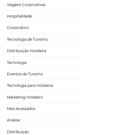
Tecnologia para Hotéis
 oportunidades de
Turismo e Hospitalidade
Marketing Digital
Viagens Corporativas
fazer negócios com
Hospitalidade
 inglês
Corporativo
m estar mais
Tecnologia de Turismo
sos a hospedagens
Distribuição Hoteleira
Tecnologia
pra, que têm um
Eventos de Turismo