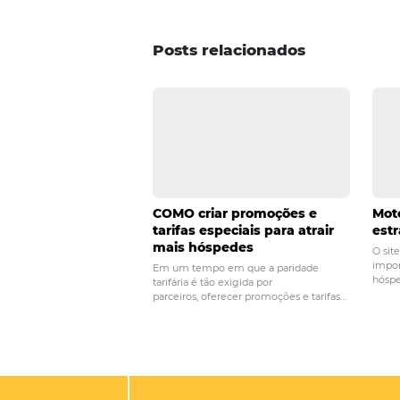
completa. No mais, o exercício 
constantemente a compreensão s
identificação de oportunidades 
Entre em contato
com nossa eq
tecnologia pode dar para aument
POST ANTERIOR
Conheça agora a i
segmentação de cli