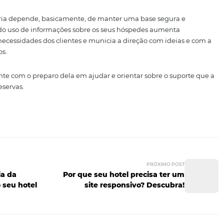
 Já aqueles que gastam mais a cada dia de permanência
hotel oferecer um serviço VIP para eles.
 adicionais
io é o mais propenso a se sentir atraído por serviços adi
es vão se sentir mais estimulados se sua análise de dados 
sejam como serviços complementares.
 integrado
 limitações significativas. Primeiro, porque fica muito m
se esforço adicional favorece a ocorrência de erros e dimi
integração
elimina o retrabalho e favorece os negócios.
s na hotelaria depende, basicamente, de manter uma base