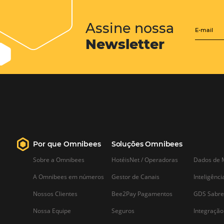
Posts relacionados
COMO criar promoções e
tarifas especiais para atrair
mais hóspedes
Em um tempo em que a paridade
tarifária é tão exigida por
parceiros, oferecer promoções e tarifas
especiais em suas reservas auxiliarão