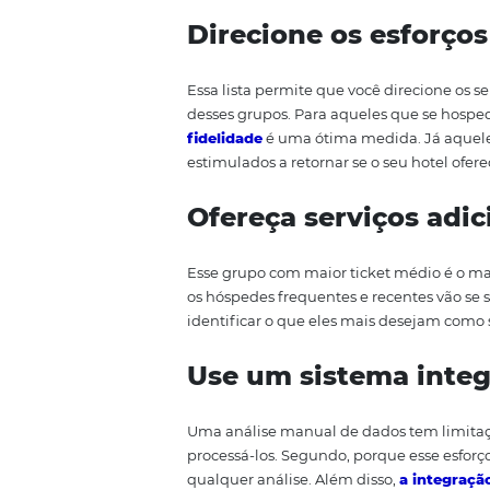
Analise a base d
O seu primeiro passo é
analisar
importantes sobre como eles sã
permanência e sobre quando s
Aplique um esq
Com base nessas informações, vo
critérios da RFM. O resultado é 
retorno para o seu hotel.
Direcione os es
Essa lista permite que você dir
desses grupos. Para aqueles q