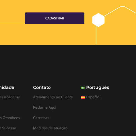
to Ideal para
ndas de
Hotelaria
m dos momentos mais
, especialmente no
onde a demanda por
e níveis máximos.