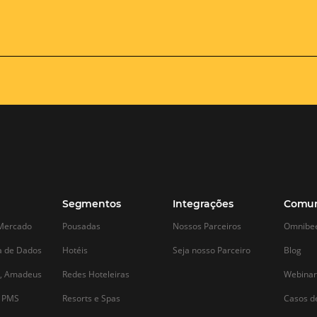
Motor de Reservas: a melhor
Qual o Momen
estratégia de vendas diretas
Iniciar as Ve
Reveillon na 
O site do hotel desempenha um papel
importante no relacionamento com os
O Réveillon é u
hóspedes. Em geral o website do hotel é
esperados do ano
o primeiro contato do futuro hóspede
setor hoteleiro, 
com sua propriedade. É nele que o
hospedagem ating