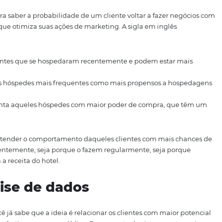
r a melhor direção estratégica e aproveitar ao máximo as
 dicas sobre o tema!
rtante para saber a probabilidade de um cliente voltar a 
 hotel porque otimiza suas ações de marketing. A sigla em
tifica os clientes que se hospedaram recentemente e pode
s
;
 relaciona os hóspedes mais frequentes como mais propen
: que segmenta aqueles hóspedes com maior poder de com