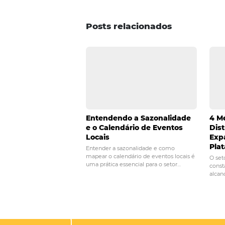
Mas, para um site responsivo de
criação de páginas voltadas ao s
Quer maiores informações?
Ent
POST ANTERIOR
Descubra como usa
dados do varejo na
hotel