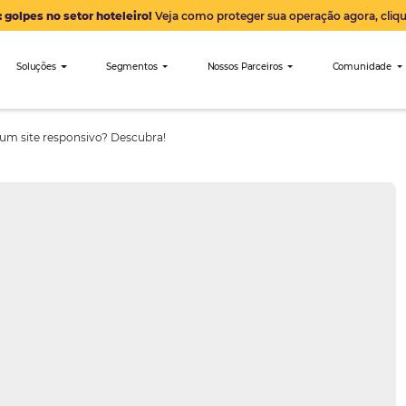
Alerta: golpes no setor hoteleiro!
Veja como proteger sua 
nibees
Soluções
Segmentos
Nossos Parceiro
 precisa ter um site responsivo? Descubra!