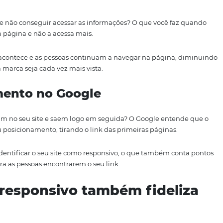
ste novos hóspedes
or
soluções tecnológicas para hotelaria
. Ficar instalado
rtifícios para o seu conforto é algo interessante para o h
 entre se hospedar em um hotel que tem um site responsiv
úvidas sobre a preferência do usuário. A segunda opção é
e rejeição entre os visitantes
 em um site e não conseguir acessar as informações? O que
soas sai da página e não a acessa mais.