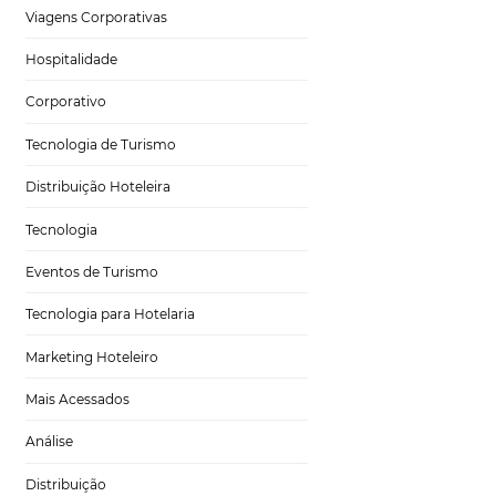
Tecnologia para Hotéis
vez mais hóspedes,
Turismo e Hospitalidade
om isso. Continue
Marketing Digital
Viagens Corporativas
a sua
Hospitalidade
Corporativo
Tecnologia de Turismo
ositivo, seja um
tamanho da tela.
Distribuição Hoteleira
tecnologia para
Tecnologia
investir nele.
Eventos de Turismo