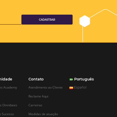
i 2026 revela
 distribuída e
s para turismo
 Omnibees mostram
se planejou com mais
um mercado com