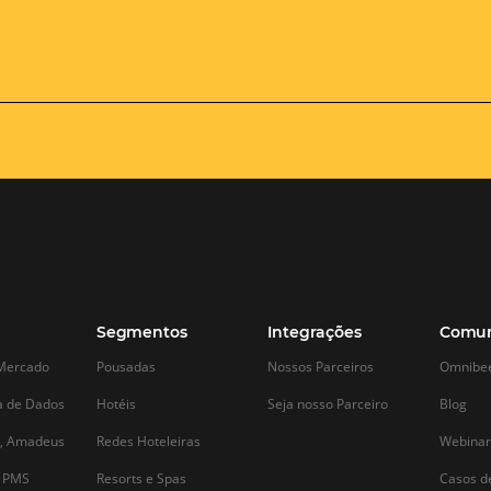
4 Melhores Práticas de
Corpus Christ
Distribuição Hoteleira para
demanda mais
Expandir seu Alcance com a
oportunidade
Plataforma Omnibees
nacional
 é
O setor hoteleiro enfrenta desafios
Dados do Report
constantes na busca por expandir seu
um viajante que 
alcance e maximizar suas receitas. Com
antecedência e 