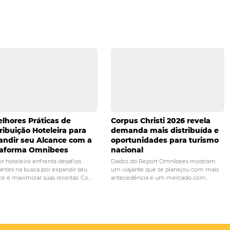
 qualidade, não deixe de procurar uma empresa séria, esp
etor hoteleiro. Isso é imprescindível para o sucesso da sua
re em contato
conosco e nós o ajudaremos.
PRÓ
r a análise de
Como aproveitar a tempo
 gestão do seu
carnaval no seu hotel?
arra