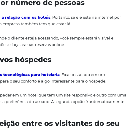
e o seu hotel precisa ter 
 ser empático com o seu hóspede para entender a necessid
 acompanhe conosco por que a sua hospedaria precisa de
um maior número de pessoas
or afeta a relação com os hotéis
. Portanto, se ele está
itivos, a sua empresa também tem que estar lá.
orta de onde o cliente esteja acessando, você sempre estar
s informações e faça as suas reservas online.