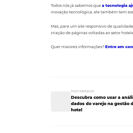
Com um site responsivo, isso d
a taxa de rejeição e fazendo com
Melhore o posi
O que acontece quando os visit
seu conteúdo não é relevante e 
Além disso, o próprio buscador 
para subi-lo no ranking. Isso é 
Perceba que o
os seus hóspe
Todos nós já sabemos que
a tec
inovação tecnológica, ele també