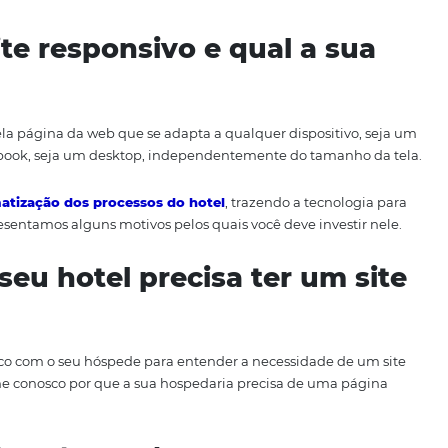
rá o sucesso do seu hotel
, ajudando a conquistar cada 
resa esteja ativa dentro desse mercado supercompetitivo.
 entender o que é um site responsivo, nós o ajudaremos c
idas.
um site responsivo e qual 
sivo é aquela página da web que se adapta a qualquer disp
ja um notebook, seja um desktop, independentemente do 
l na
automatização dos processos do hotel
, trazendo a 
dá-lo, apresentamos alguns motivos pelos quais você deve 