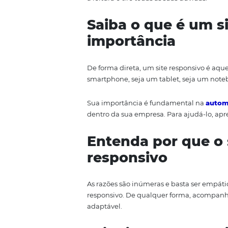
Ele pode ser o fator que
impacta
além de permitir que a sua emp
Mas se você ainda não conseguiu
a leitura e tire todas as suas dúv
Saiba o que é 
importância
De forma direta, um site respon
smartphone, seja um tablet, se
Sua importância é fundamenta
dentro da sua empresa. Para aju