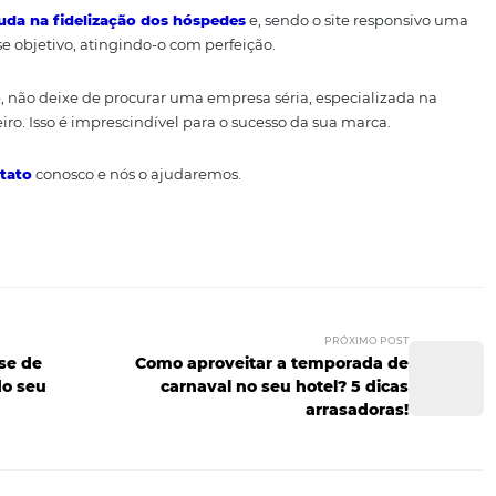
ificilmente acontece e as pessoas continuam a navegar na
 que a sua marca seja cada vez mais vista.
cionamento no Google
antes entram no seu site e saem logo em seguida? O Goog
baixa o seu posicionamento, tirando o link das primeiras p
consegue identificar o seu site como responsivo, o que t
essencial para as pessoas encontrarem o seu link.
 site responsivo também fi
des
nologia ajuda na fidelização dos hóspedes
e, sendo o si
m tem esse objetivo, atingindo-o com perfeição.