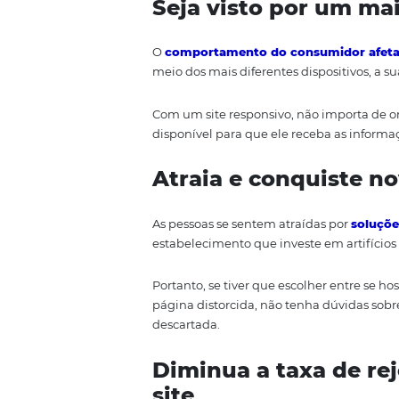
Entenda por qu
responsivo
As razões são inúmeras e basta
responsivo. De qualquer forma,
adaptável.
Seja visto por 
O
comportamento do consumid
meio dos mais diferentes dispos
Com um site responsivo, não imp
disponível para que ele receba a