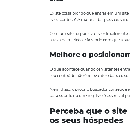
Atraia e conqui
As pessoas se sentem atraídas p
estabelecimento que investe em a
Portanto, se tiver que escolher
página distorcida, não tenha d
descartada.
Diminua a taxa d
site
Existe coisa pior do que entrar
isso acontece? A maioria das pes