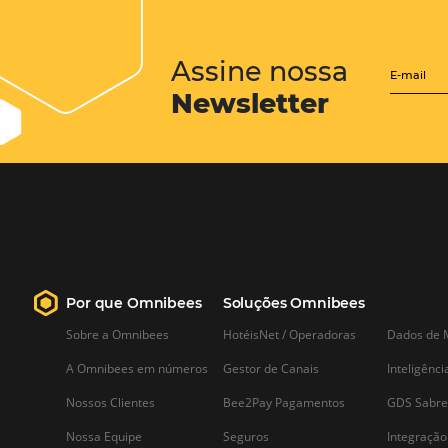
Posts relacionados
Entendendo a Sazonalidade
e o Calendário de Eventos
Locais
Entender a sazonalidade e como
mapear o calendário de eventos locais
uma prática essencial para o setor
hoteleiro. Através dessa compreensão,