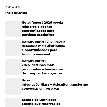
um site
Tecnologia para Hotelaria
Marketing Hoteleiro
Mais Acessados
ade de um site
 uma página
Análise
Distribuição
Marketing
POSTS RECENTES
 na internet por
Hotel Report 2026 rev
números e aponta
oportunidades para
á visível e
destinos brasileiros
Corpus Christi 2026 re