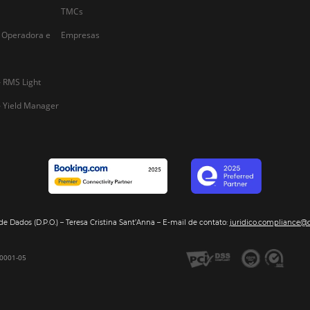
Alternative:
Segmentos
Integraç
Dados de Mercado
Pousadas
Nossos Parc
Inteligência de Dados
Hotéis
Seja nosso 
GDS Sabre, Amadeus
Redes Hoteleiras