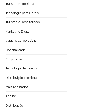
liares.
Tecnologia no Turismo
ra fornecer
Gestão Hoteleira
o, é natural que
Sustentabilidade
Turismo e Hotelaria
pode trazer para
de possibilidades
Tecnologia para Hotéis
Turismo e Hospitalidade
seu hotel? Atrair
Marketing Digital
ramas de fidelidade
so, ficar mais
Viagens Corporativas
Hospitalidade
Corporativo