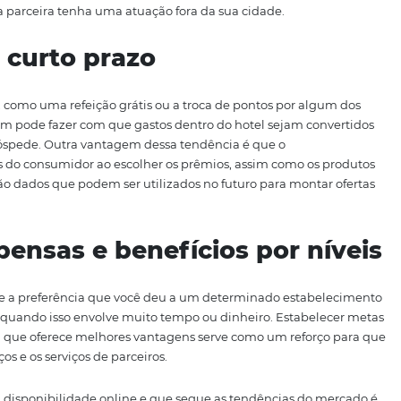
 como recompensas descontos ou estadias grátis, e não 
 isso. Nem todos os hóspedes podem ou planejam retornar 
so ter um programa de fidelidade que não passa uma real 
 a experiência do hóspede.
s por meio de parcerias com empresas que oferecem serv
ocadoras de carro, restaurantes e parques temáticos, é uma
ar, na mesma viagem, os benefícios do seu programa de fid
a empresa parceira tenha uma atuação fora da sua cidade
s de curto prazo
ontuação, como uma refeição grátis ou a troca de pontos 
 Você também pode fazer com que gastos dentro do hotel s
sumo do hóspede. Outra vantagem dessa tendência é que 