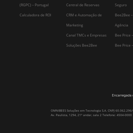
Assine nossa
Newsletter
Por que Omnibees
Soluções Omnibees
Sobre a Omnibees
HotéisNet / Operadoras
A Omnibees em números
Gestor de Canais
Nossos Clientes
Bee2Pay Pagamentos