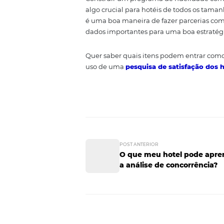
acompanhamento digital das pre
consumidos para a conversão de 
específicas para aquele hóspede
3. Separe as r
Como consumidor, é gratificant
garante certos benefícios, pri
para a transição do hóspede pa
o mesmo continue utilizando os s
Construir um programa de fidel
algo crucial para hotéis de to
é uma boa maneira de fazer par
dados importantes para uma boa
Quer saber quais itens podem e