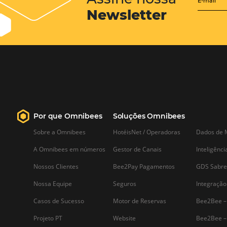
Saiba como organizar suas
viagens corporativas
Viagens corporativas são parte da vida
de muitos(as) executivos(as) e
profissionais de negócios. Se você
trabalha em alguma área em que faze
viagens corporativas é necessário,
precisa saber organizá-las de maneira
correta. Uma boa organização permite
que você economize tempo…