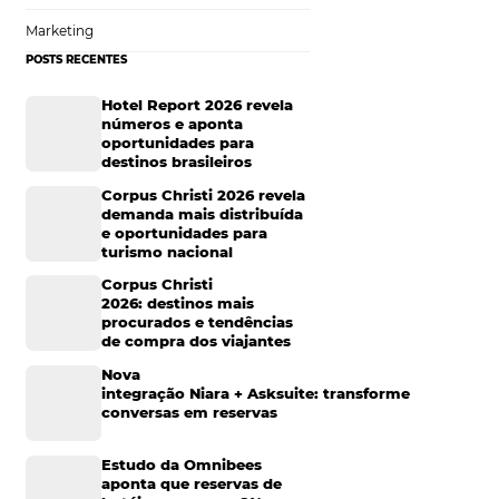
há nada de errado
Tecnologia de Turismo
tão cedo à cidade
Distribuição Hoteleira
sensação de
Mais Acessados
iços necessários
Análise
 forma de fazer
Distribuição
elidade, ou até
.
Marketing
POSTS RECENTES
Hotel Report 2026 rev
números e aponta
por algum dos
oportunidades para
ejam convertidos
destinos brasileiros
o
Corpus Christi 2026 re