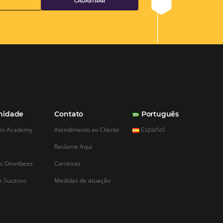
a da fotografia
na hotelaria
ra onde a tecnologia
á completamente
s rotinas, e como
ndo vamos viajar para
emos pesquisar e
ções de uma
de realizar a