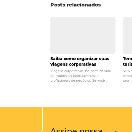
uso de uma
pesquisa de satis
POST ANTERIOR
O que meu hotel p
a análise de conco
Posts relacionados