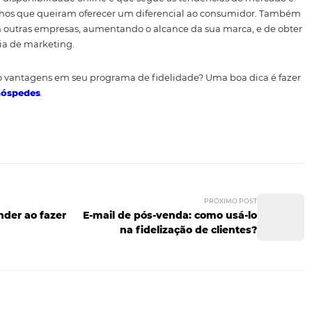
ferências do consumidor ao escolher os prêmios, assim 
pontos, são dados que podem ser utilizados no futuro par
.
ecompensas e benefícios po
e saber que a preferência que você deu a um determinad
ncipalmente quando isso envolve muito tempo ou dinheiro. 
ra um nível que oferece melhores vantagens serve como u
eus serviços e os serviços de parceiros.
idade com disponibilidade online e que segue as tendênc
dos os tamanhos que queiram oferecer um diferencial ao 
cerias com outras empresas, aumentando o alcance da sua
 estratégia de marketing.
ntrar como vantagens em seu programa de fidelidade? Uma