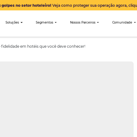
Alerta: golpes no setor hoteleiro!
Veja como proteger sua 
nibees
Soluções
Segmentos
Nossos Parceiro
rograma de fidelidade em hotéis que você deve conhecer!