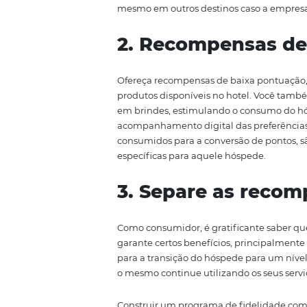
É comum que hotéis queiram dar
nisso. O problema é ter apenas
do seu estabelecimento, por is
vantagem não ajuda a melhorar
Aumentar o leque de recompensa
ou atrativos a viajantes, como l
com que o viajante possa utiliz
mesmo em outros destinos caso 
2. Recompensa
Ofereça recompensas de baixa p
produtos disponíveis no hotel.
em brindes, estimulando o con