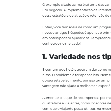
consumidor
de forma que ele f
Se você faz compra em um super
descontos, por exemplo, e um a
você indique esse supermercado
O exemplo citado acima é só u
um negócio. A implementação d
dessa estratégia de atração e r
Então, você tem ideia de como 
novos e antigos hóspedes é apen
em hotéis podem ajudar o seu e
conhecido no mercado!
1. Variedade 