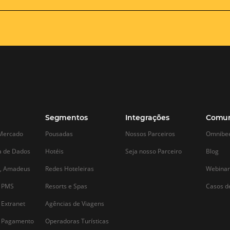
Tendências na hotelaria e
A importânci
turismo após Coronavírus
profissional 
Se o mercado de turismo era
Vivemos em uma e
considerado um dos setores mais
e a internet est
promissores para a economia brasileira
presente em nossa
r
em 2020, com o impacto
consequência, qua
do Coronavírus, já se pode
algum local, quer
estimar uma redução de 38,9% nos
avaliar as instala
ganhos do setor. Além de uma queda
hospedagem antes 
entre 20 a 30% nas viagens e uma perda
reserva. Com…
de US$ 300 a…