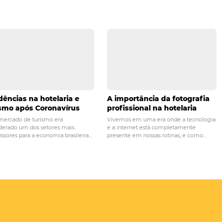
fação dos hóspedes
.
PRÓ
ode aprender ao fazer
E-mail de pós-venda: com
rrência?
na fidelização de c