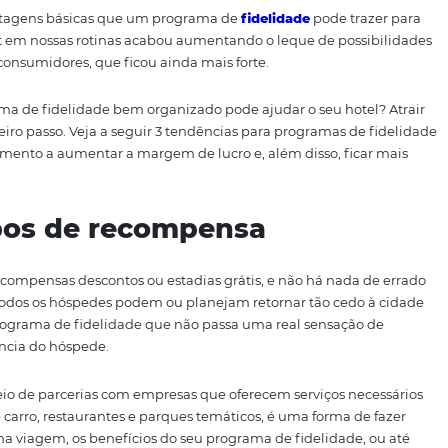
aça questão de compartilhar o programa com amigos e fami
mercado que usa o registro de suas compras anteriores pa
migo passa a morar no mesmo bairro desse estabeleciment
 para ele, não é?
ma das vantagens básicas que um programa de
fidelidade
a internet em nossas rotinas acabou aumentando o leque 
etenção de consumidores, que ficou ainda mais forte.
um programa de fidelidade bem organizado pode ajudar o 
as o primeiro passo. Veja a seguir 3 tendências para prog
mpreendimento a aumentar a margem de lucro e, além dis
nos tipos de recompensa