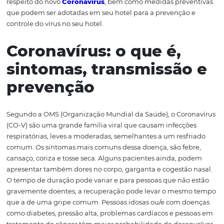
fim desta terça feira (24/03/2020). Ocasionando uma
preocupação nacional para todas empresas e instituiçõe
sobretudo, as do setor hoteleiro, tendo em vista que hoté
pousadas recebem um grande fluxo de pessoas advinda
diversos lugares. Pensando nisso, preparamos esta mat
principais informações que você, hoteleiro, precisa saber
respeito do novo
Coronavírus
, bem como medidas prev
que podem ser adotadas em seu hotel para a prevenção
controle do vírus no seu hotel.
Coronavírus: o que é,
sintomas, transmissão
prevenção
Segundo a OMS (Organização Mundial da Saúde), o Cor