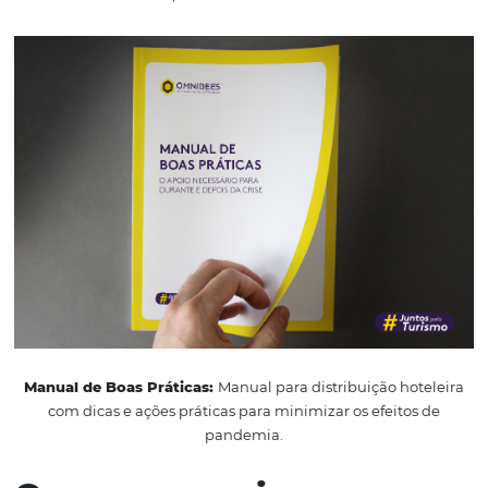
uma distância de pelo menos 1 a 2 metros da pessoa co
sintomas evidentes. O
Ministério da Saúde
ainda, orien
cuidados básicos para reduzir o risco geral de contrair o
transmitir essa infecção. Entre as medidas estão:
Lavar as mãos com água e sabão várias vezes ao dia;
Fazer uso do álcool em gel a 70%;
Não compartilhar objetos de uso pessoal, como talher
copos ou garrafas;
Evitar cumprimentar as pessoas com mãos ou beijos;
Manter os ambientes bem ventilados;
Não tocar nos olhos, boca ou nariz com as mãos não l