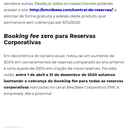
As refeições deverão ser entregues no quarto, o client
poderá descer para a área de alimentação.
Procure distribuir, se possível, informativos sobre: sin
origem do vírus; forma de transmissão, maneiras de pre
meios de contato da Ouvidoria Geral do SUS, para que 
sanar as demais dúvidas.
Medidas de apoio da
Omnibees aos impact
do novo Coronavírus 
Hotelaria
Em decorrência dos efeitos ocasionados pelo Coronavíru
setor de turismo e no mercado hoteleiro, a Omnibees, in