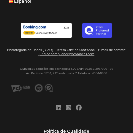
Análise
Distribuição
Marketing
POSTS RECENTES
Hotel Report 2026 revela números e apont
oportunidades para destinos brasileiros
Corpus Christi 2026 revela demanda mais
distribuída e oportunidades para turismo n
Corpus Christi 2026: destinos mais procur