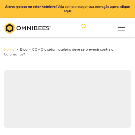
Alerta: golpes no setor hoteleiro!
Veja como proteger sua operação ago
aqui.
Home
> Blog >
COMO o setor hoteleiro deve se prevenir contra o
Coronavírus?