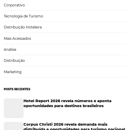
Com o cenário cada vez mais competitivo, os hotéis precisam recorr
melhores estratégias para garantir aumento na taxa de ocupação e,
consequentemente, boas vendas todos os meses do ano. Esses desaf
somados a gestão diária do hotel, podem parecer…
CATEGORIAS
Tecnologia
Eventos de Turismo
Tecnologia para Hotelaria
Marketing Hoteleiro
Tecnologia para Turismo
Soluções Para Hoteleiros
Marketing para Hotéis