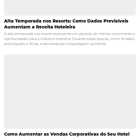
Em decorrência do cenário atual, notou-se um aumento
300% em cancelamentos de reservas comparado ao ano 
e uma queda de 250% em criação de novas reservas. Por 
razão,
entre 1 de abril e 31 de dezembro de 2020 est
isentando a cobrança do
booking fee
para todas as r
corporativas
realizadas no canal Bee2Bee Corporativo 
empresas). Até a próxima!
POST ANTERIOR
Hotel para crianças: 7 dicas para estrutu
seu hotel
PRÓXIMO POST