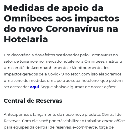
lugares com casos confirmados.
Em caso de existir algum hóspede isolado em
quarto, com suspeita de coronavírus:
Entrar no quarto apenas se houver necessidade;
O responsável pela higienização dos quartos deverá e
provido com os seguintes materiais: avental descartável,
óculos de proteção, máscara cirúrgica e sapato fechado;
As lixeiras do quarto desse cliente deverão ser de resí
infectantes (saco branco) e, nessa situação, deverá ser c
uma empresa para descarte desse lixo;
As roupas de cama devem ser separadas para proce
em lavanderia específica para serviços de saúde;
O chão do quarto deve ser limpo com pano úmido. 
utilizar vassouras;
Sempre após contato com o hóspede, os funcionário
higienizar as mãos com álcool gel 70%;