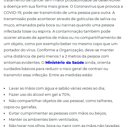
(CO-V) são uma grande família viral que causam infecçõ
respiratórias, leves a moderadas, semelhantes a um resf
comum. Os sintomas mais comuns dessa doença, são feb
cansaço, coriza e tosse seca. Alguns pacientes ainda, p
apresentar também dores no corpo, garganta e cogestão
O tempo de duração pode variar e para pessoas que não
gravemente doentes, a recuperação pode levar o mes
que a de uma gripe comum. Pessoas idosas ou/e com d
como diabetes, pressão alta, problemas cardíacos e pes
tratamento de câncer têm maior probabilidade de dese
a doença em sua forma mais grave. O Coronavírus que p
COVID-19, pode ser transmitido de uma pessoa para outr
transmissão pode acontecer através de gotículas de sali
muco, emanados pela boca ou narinas quando uma pes
infectada tosse ou espirra. A contaminação também po
ocorrer através de apertos de mãos ou no compartilham
um objeto, como por exemplo beber no mesmo copo q
portador do vírus. Conforme a Organização, deve-se ma