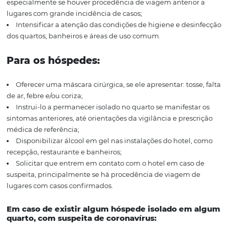
Uma serie de medidas devem ser tomadas para a preve
coronavírus no seu hotel:
Informar colaboradores de todos os setores do hotel, a
respeito do Coronavírus (origem, sintomas, transmissão,
prevenção e tratamento), tal como a frequente higieniz
pessoal e dos ambientes;
Orientar profissionais das áreas, que têm contato dir
público, como governança, recepção, eventos e restaura
antes e após cada atendimento, utilizar álcool gel ou sa
higienizadores nas mãos;
Em caso de hóspedes ou funcionários com sintomas,
direcionar para unidades de saúde, higienizar os locais
utilizados, e se atentar ao
diagnóstico
;
Estabelecer contato com a Vigilância de Saúde do Mu