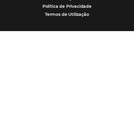
tendências de compra dos viajantes
Nova integração Niara + Asksuite: transfo
conversas em reservas
Estudo da Omnibees aponta que reservas 
hotéis cresceram 8% em 2025