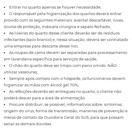
diante de possíveis casos suspeitos de hóspedes e colab
especialmente se houver procedência de viagem anterio
lugares com grande incidência de casos;
Intensificar a atenção das condições de higiene e des
dos quartos, banheiros e áreas de uso comum.
Para os hóspedes:
Oferecer uma máscara cirúrgica, se ele apresentar: toss
de ar, febre e/ou coriza;
Instrui-lo a permanecer isolado no quarto se manifest
sintomas anteriores, até orientações da vigilância e pres
médica de referência;
Disponibilizar álcool em gel nas instalações do hotel
recepção, restaurante e banheiros;
Solicitar que entrem em contato com o hotel em caso
suspeita, principalmente se há procedência de viagem 