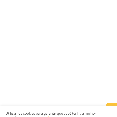
Encarregada de Dados (D.P.O.) – Teresa Cristina Sant’Anna – E-mail de
juridico.compliance@omnibees.com
OMNIBEES Soluções em Tecnologia S.A. CNPJ 60.062.296/0001-0
Av. Paulista, 1294, 21º andar, sala 2 Telefone: 4504-0000
Política de Qualidade
Política de Privacidade