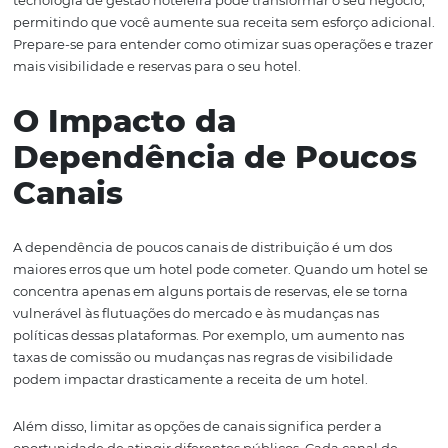
cenário é crucial para qualquer gestor que deseja otimiz
vendas e maximizar lucros.
Neste artigo, vamos explorar a importância da distribui
hoteleira e como a tecnologia pode ser um grande aliad
processo. Você descobrirá como a dependência de pouc
canais impacta diretamente suas vendas, por que a falta
integração pode travar seu desempenho e os benefício
abordagem multicanal. Além disso, abordaremos como 
tecnologia de gestão hoteleira pode transformar o seu n
permitindo que você aumente sua receita sem esforço ad
Prepare-se para entender como otimizar suas operações 
mais visibilidade e reservas para o seu hotel.
O Impacto da
Dependência de Pouc