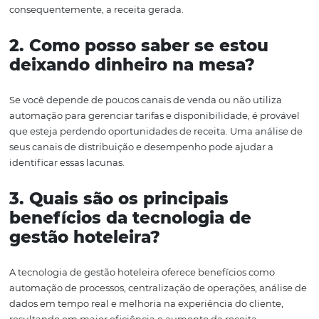
possível identificar quais canais estão gerando mais rese
quais estratégias estão funcionando, permitindo que os 
ajustem suas abordagens conforme necessário.
Portanto, investir em tecnologia não é apenas uma que
modernização, mas uma estratégia essencial para garan
seu hotel permaneça competitivo e rentável no mercado
Em conclusão, a distribuição inteligente é um fator cruci
o sucesso de qualquer hotel. Ao diversificar os canais de
distribuição, integrar sistemas e adotar tecnologia avan
hotéis podem aumentar suas vendas e ocupação
significativamente. A competição no setor hoteleiro é fer
aqueles que não se adaptam correm o risco de ficar para 
Portanto, avalie suas atuais estratégias de distribuição e
considere implementar mudanças que podem trazer re
tangíveis.