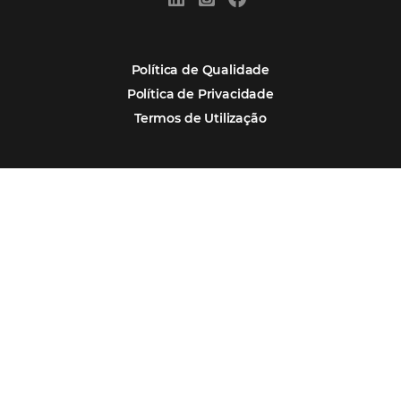
POSTS RECENTES
Hotel Report 2026 revela números e apont
oportunidades para destinos brasileiros
Corpus Christi 2026 revela demanda mais
distribuída e oportunidades para turismo n
Corpus Christi 2026: destinos mais procur
tendências de compra dos viajantes
Nova integração Niara + Asksuite: transfo
conversas em reservas
Estudo da Omnibees aponta que reservas 