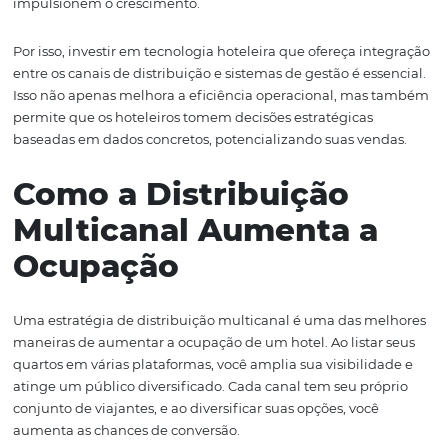
A falta de integração entre os diferentes sistemas e cana
distribuição é uma barreira significativa para o sucesso 
vendas em um hotel. Muitos estabelecimentos ainda o
com sistemas legados que não se comunicam adequad
levando a erros de inventário, preços inconsistentes e u
experiência de cliente insatisfatória.
Quando um hotel não possui uma plataforma integrada,
gestão de tarifas e a atualização de disponibilidade tor
tarefas manuais complexas, que consomem tempo e
aumentam a margem para erros. Isso pode resultar em
overbooking ou em tarifas que não refletem a demanda 
prejudicando a receita.
Além disso, a falta de integração dificulta a análise de d
que é vital para entender as tendências de mercado e o
comportamento dos clientes. Sem uma visão holística d