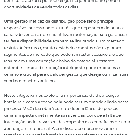
perguntando se realmente estão aproveitando todas as
oportunidades de receita disponíveis. Com a rápida m
nos hábitos dos viajantes e o surgimento de novas tecnol
pergunta que fica é: seu hotel está deixando dinheiro n
Infelizmente, a resposta para essa questão é, em muitos 
sim. Os hotéis que não têm uma estratégia de distribui
definida e apoiada por tecnologia frequentemente pe
oportunidades de venda todos os dias.
Uma gestão ineficaz da distribuição pode ser o principal
responsável por essa perda. Hotéis que dependem de p
canais de venda e que não utilizam automação para ger
tarifas e disponibilidade acabam se limitando a um me
restrito. Além disso, muitos estabelecimentos não expl
segmentos de mercado que poderiam estar acessíveis, 
resulta em uma ocupação abaixo do potencial. Portanto
entender como a distribuição inteligente pode mudar e