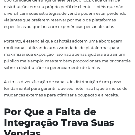
Canais
A dependência de poucos canais de distribuição é um d
maiores erros que um hotel pode cometer. Quando um h
concentra apenas em alguns portais de reservas, ele se 
vulnerável às flutuações do mercado e às mudanças nas
políticas dessas plataformas. Por exemplo, um aumento
taxas de comissão ou mudanças nas regras de visibilida
podem impactar drasticamente a receita de um hotel.
Além disso, limitar as opções de canais significa perder 
oportunidade de atingir diferentes públicos. Cada canal
distribuição tem seu próprio perfil de cliente. Hotéis qu
diversificam suas estratégias de venda podem estar pe
viajantes que preferem reservar por meio de plataforma
específicas ou que buscam experiências personalizadas.