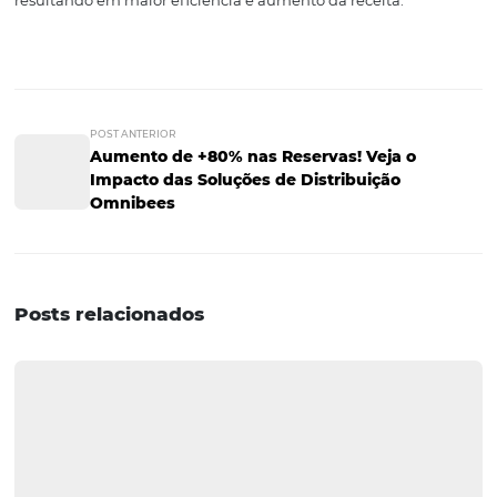
Se você deseja optimizar seus processos e maximizar sua
a hora de agir é agora. Não deixe seu hotel perder
oportunidades valiosas. Com as ferramentas e estratégia
corretas, você pode não apenas sobreviver, mas prospera
cenário competitivo.
Perguntas e Respostas
1. O que é distribuição hotelei
por que é importante?
A distribuição hoteleira refere-se aos canais pelos quais
vende seus quartos. É importante porque determina a
visibilidade do hotel, a capacidade de atrair clientes e,
consequentemente, a receita gerada.