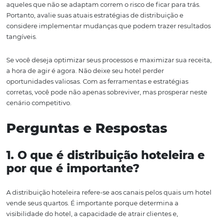
hotéis que buscam otimizar suas operações e aumentar
receita. Uma plataforma robusta de gestão pode central
todas as operações, desde reservas até controles financei
permitindo que os gestores tenham uma visão clara e 
tempo real do desempenho do hotel.
Além disso, a automação de processos, como o gerenci
de tarifas e disponibilidade, reduz a carga de trabalho d
equipe, permitindo que eles se concentrem em oferece
excelente atendimento ao cliente. Isso não apenas melh
eficiência, mas também aumenta a satisfação dos hóspe
que é fundamental para a fidelização.
Outra vantagem da tecnologia hoteleira é a capacidade
coletar e analisar dados. Esses insights podem ajudar os
a tomar decisões informadas sobre marketing, estratégi
vendas e melhorias operacionais. Com uma análise ade