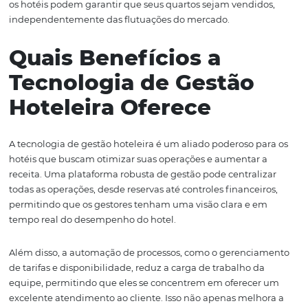
quartos em várias plataformas, você amplia sua visibilid
atinge um público diversificado. Cada canal tem seu pr
conjunto de viajantes, e ao diversificar suas opções, você
aumenta as chances de conversão.
Além disso, a distribuição multicanal permite que os hot
ajustem suas tarifas em tempo real, com base na dema
concorrência. Essa flexibilidade é crucial para maximiza
receita, especialmente durante períodos de alta deman
promoções especiais. Hotéis que utilizam uma estratégi
multicanal têm a capacidade de se adaptar rapidament
mudanças no mercado, o que é uma vantagem competi
significativa.
Ao mesmo tempo, é importante que os hotéis manten
identidade de marca consistente em todos os canais. Iss
a construir confiança com os clientes e a garantir que,