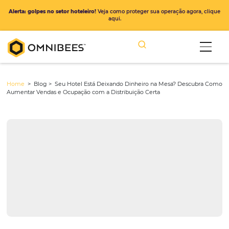
Alerta: golpes no setor hoteleiro!
Veja como proteger sua operação ago
aqui.
Home
> Blog >
Seu Hotel Está Deixando Dinheiro na Mesa? Des
Aumentar Vendas e Ocupação com a Distribuição Certa