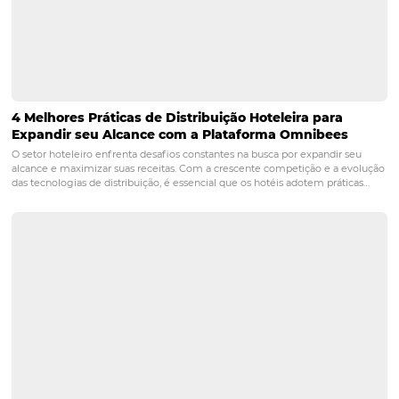
2. Como posso saber se estou
deixando dinheiro na mesa?
Se você depende de poucos canais de venda ou não util
automação para gerenciar tarifas e disponibilidade, é p
que esteja perdendo oportunidades de receita. Uma aná
seus canais de distribuição e desempenho pode ajudar 
identificar essas lacunas.
3. Quais são os principais
benefícios da tecnologia de
gestão hoteleira?
A tecnologia de gestão hoteleira oferece benefícios com